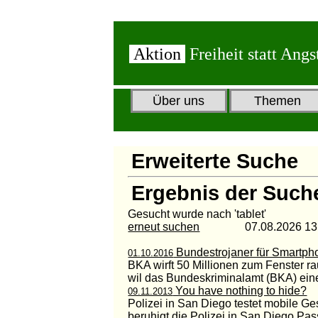
Aktion
Freiheit statt Angs
Über uns
Themen
Erweiterte Suche
Ergebnis der Such
Gesucht wurde nach 'tablet'
erneut suchen
07.08.2026 13:3
Bundestrojaner für Smartph
01.10.2016
BKA wirft 50 Millionen zum Fenster ra
wil das Bundeskriminalamt (BKA) ein
You have nothing to hide?
09.11.2013
Polizei in San Diego testet mobile Ges
beruhigt die Polizei in San Diego Passa