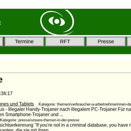
t
Termine
RFT
Presse
e
6:17
ones und Tablets
Kategorie: themen/verbraucher-a-arbeitnehmerinnen-d
us - Illegaler Handy-Trojaner nach illegalem PC-Trojaner Für r
en Smartphone-Trojaner und ...
Kategorie: presse/unsere-themen-in-der-presse
ichtserkennung "If you're not in a criminal database, you have 
nten, die sie mit ihren ...