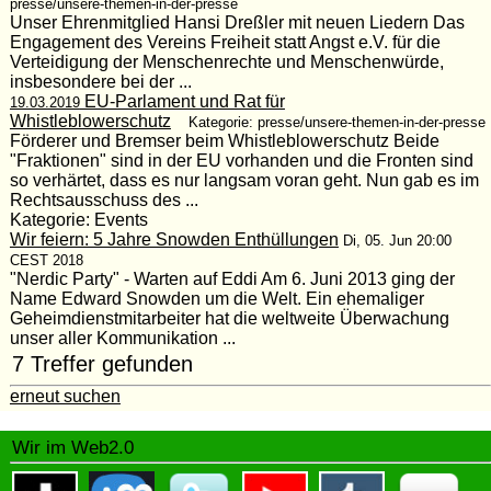
presse/unsere-themen-in-der-presse
Unser Ehrenmitglied Hansi Dreßler mit neuen Liedern Das
Engagement des Vereins Freiheit statt Angst e.V. für die
Verteidigung der Menschenrechte und Menschenwürde,
insbesondere bei der ...
EU-Parlament und Rat für
19.03.2019
Whistleblowerschutz
Kategorie: presse/unsere-themen-in-der-presse
Förderer und Bremser beim Whistleblowerschutz Beide
"Fraktionen" sind in der EU vorhanden und die Fronten sind
so verhärtet, dass es nur langsam voran geht. Nun gab es im
Rechtsausschuss des ...
Kategorie: Events
Wir feiern: 5 Jahre Snowden Enthüllungen
Di, 05. Jun 20:00
CEST 2018
"Nerdic Party" - Warten auf Eddi Am 6. Juni 2013 ging der
Name Edward Snowden um die Welt. Ein ehemaliger
Geheimdienstmitarbeiter hat die weltweite Überwachung
unser aller Kommunikation ...
7 Treffer gefunden
erneut suchen
Wir im Web2.0