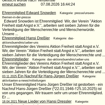
Gesucht wurde nach 'verdienste'
erneut suchen
07.08.2026 16:44:24
Ehrenmitglied Edward Snowden
Kategorie: presse/unsere-
themen-in-der-presse
Edward Snowden ist Ehrenmitglied Wir, der Verein "Aktion
Freiheit statt Angst e.V.", arbeiten seit sieben Jahren für die
Verteidigung der Menschenrechte und Menschenwürde.
Unsere ...
Ehrenmitglied Hansi Dreßler
Kategorie: das-
aktionsbuendnis/ueber-uns
Ehrenmitglieder des Vereins Aktion Freiheit statt Angst e.V.
Wir, der Verein "Aktion Freiheit statt Angst e.V.", arbeiten seit
sieben Jahren für die Verteidigung der Menschenrechte und ...
Ehrenmitglieder
Kategorie: das-aktionsbuendnis/ueber-uns
Ehrenmitglieder des Vereins Aktion Freiheit statt Angst e.V.
Wir, der Verein "Aktion Freiheit statt Angst e.V.", arbeiten seit
sieben Jahren für die Verteidigung der Menschenrechte und ...
Ein Nachruf für Hans-Jürgen Dreßler
03.11.2025
Kategorie:
aktivitaeten-a-news/mitteilungen
Unser Ehrenmitglied Hans-Jürgen Dreßler ist gestorben - ein
Nachruf Hans-Jürgen Dreßler (*22.01.1946-†25.10.2025) ist
von uns gegangen. Wir trauern sehr um unser Ehrenmitglied.
Er ...
Neue Lieder von Hansi Dressler
18.04.2021
Kategorie: