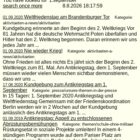
You have looked for '1.september'
search once more
8.8.2026 18:17:59
Weltfriedenstag am Brandenburger Tor
01.09.2020
Kategorie:
aktivitaeten-a-news/aktivitaeten
Kundgebung erinnerte an den Beginn des 2. Weltkriegs Vor
81 Jahren hat die deutsche Wehrmacht Polen überfallen und
Hitler hat den 2. Weltkrieg begonnen. Daran erinnern wir uns
jedes Jahr am ...
Nie wieder Krieg!
01.09.2020
Kategorie: aktivitaeten-a-
news/aktivitaeten
Ohne Frieden ist alles nichts Es jährt sich der Beginn des 2.
Weltkriegs zum 81. Mal. Am Antikriegstag, dem 1. September
müssen wieder vielen Menschen sichtbar demonstrieren,
dass wir uns ...
Kundgebung zum Antikriegstag am 1.
17.08.2020
September
Kategorie: presse/unsere-themen-in-der-presse
In 15 Tagen: 1. September 2020 Antikriegstag und
Weltfriedenstag Gemeinsam mit der Friedenskoordination
Berlin werden wir in 2 Wochen auf der Kundgebung
anlässlich des Antikriegstags am 1. ...
Antikriegstag: Appell zu entschlossenen
01.09.2019
Abrüstungsbemühungen
Kategorie: themen/schule-ohne-militaer
Rüstungsetat in soziale Projekte umleiten! In einem 4-
stündigen Programm wurde auf dem Pariser Platz am