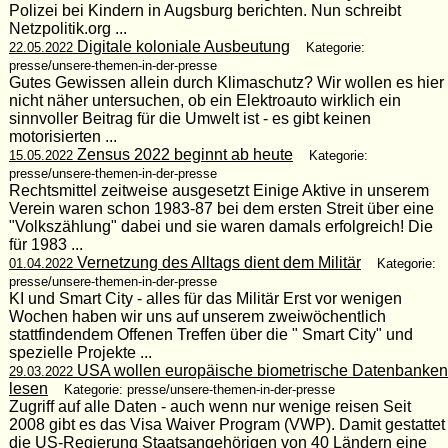
Polizei bei Kindern in Augsburg berichten. Nun schreibt
Netzpolitik.org ...
Digitale koloniale Ausbeutung
22.05.2022
Kategorie:
presse/unsere-themen-in-der-presse
Gutes Gewissen allein durch Klimaschutz? Wir wollen es hier
nicht näher untersuchen, ob ein Elektroauto wirklich ein
sinnvoller Beitrag für die Umwelt ist - es gibt keinen
motorisierten ...
Zensus 2022 beginnt ab heute
15.05.2022
Kategorie:
presse/unsere-themen-in-der-presse
Rechtsmittel zeitweise ausgesetzt Einige Aktive in unserem
Verein waren schon 1983-87 bei dem ersten Streit über eine
"Volkszählung" dabei und sie waren damals erfolgreich! Die
für 1983 ...
Vernetzung des Alltags dient dem Militär
01.04.2022
Kategorie:
presse/unsere-themen-in-der-presse
KI und Smart City - alles für das Militär Erst vor wenigen
Wochen haben wir uns auf unserem zweiwöchentlich
stattfindendem Offenen Treffen über die " Smart City" und
spezielle Projekte ...
USA wollen europäische biometrische Datenbanken
29.03.2022
lesen
Kategorie: presse/unsere-themen-in-der-presse
Zugriff auf alle Daten - auch wenn nur wenige reisen Seit
2008 gibt es das Visa Waiver Program (VWP). Damit gestattet
die US-Regierung Staatsangehörigen von 40 Ländern eine