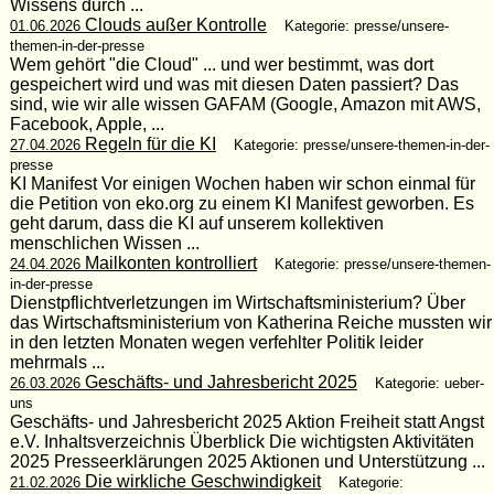
Wissens durch ...
Clouds außer Kontrolle
01.06.2026
Kategorie: presse/unsere-
themen-in-der-presse
Wem gehört "die Cloud" ... und wer bestimmt, was dort
gespeichert wird und was mit diesen Daten passiert? Das
sind, wie wir alle wissen GAFAM (Google, Amazon mit AWS,
Facebook, Apple, ...
Regeln für die KI
27.04.2026
Kategorie: presse/unsere-themen-in-der-
presse
KI Manifest Vor einigen Wochen haben wir schon einmal für
die Petition von eko.org zu einem KI Manifest geworben. Es
geht darum, dass die KI auf unserem kollektiven
menschlichen Wissen ...
Mailkonten kontrolliert
24.04.2026
Kategorie: presse/unsere-themen-
in-der-presse
Dienstpflichtverletzungen im Wirtschaftsministerium? Über
das Wirtschaftsministerium von Katherina Reiche mussten wir
in den letzten Monaten wegen verfehlter Politik leider
mehrmals ...
Geschäfts- und Jahresbericht 2025
26.03.2026
Kategorie: ueber-
uns
Geschäfts- und Jahresbericht 2025 Aktion Freiheit statt Angst
e.V. Inhaltsverzeichnis Überblick Die wichtigsten Aktivitäten
2025 Presseerklärungen 2025 Aktionen und Unterstützung ...
Die wirkliche Geschwindigkeit
21.02.2026
Kategorie: