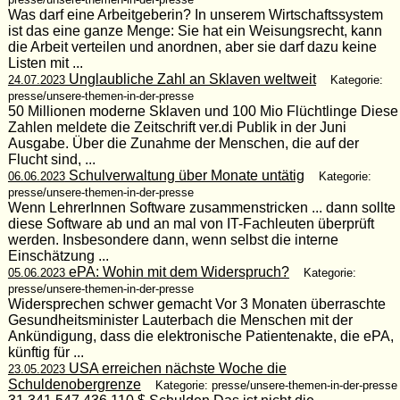
Was darf eine Arbeitgeberin? In unserem Wirtschaftssystem
ist das eine ganze Menge: Sie hat ein Weisungsrecht, kann
die Arbeit verteilen und anordnen, aber sie darf dazu keine
Listen mit ...
Unglaubliche Zahl an Sklaven weltweit
24.07.2023
Kategorie:
presse/unsere-themen-in-der-presse
50 Millionen moderne Sklaven und 100 Mio Flüchtlinge Diese
Zahlen meldete die Zeitschrift ver.di Publik in der Juni
Ausgabe. Über die Zunahme der Menschen, die auf der
Flucht sind, ...
Schulverwaltung über Monate untätig
06.06.2023
Kategorie:
presse/unsere-themen-in-der-presse
Wenn LehrerInnen Software zusammenstricken ... dann sollte
diese Software ab und an mal von IT-Fachleuten überprüft
werden. Insbesondere dann, wenn selbst die interne
Einschätzung ...
ePA: Wohin mit dem Widerspruch?
05.06.2023
Kategorie:
presse/unsere-themen-in-der-presse
Widersprechen schwer gemacht Vor 3 Monaten überraschte
Gesundheitsminister Lauterbach die Menschen mit der
Ankündigung, dass die elektronische Patientenakte, die ePA,
künftig für ...
USA erreichen nächste Woche die
23.05.2023
Schuldenobergrenze
Kategorie: presse/unsere-themen-in-der-presse