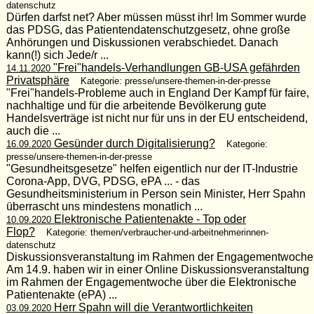
datenschutz
Dürfen darfst net? Aber müssen müsst ihr! Im Sommer wurde
das PDSG, das Patientendatenschutzgesetz, ohne große
Anhörungen und Diskussionen verabschiedet. Danach
kann(!) sich Jede/r ...
"Frei"handels-Verhandlungen GB-USA gefährden
14.11.2020
Privatsphäre
Kategorie: presse/unsere-themen-in-der-presse
"Frei"handels-Probleme auch in England Der Kampf für faire,
nachhaltige und für die arbeitende Bevölkerung gute
Handelsverträge ist nicht nur für uns in der EU entscheidend,
auch die ...
Gesünder durch Digitalisierung?
16.09.2020
Kategorie:
presse/unsere-themen-in-der-presse
"Gesundheitsgesetze" helfen eigentlich nur der IT-Industrie
Corona-App, DVG, PDSG, ePA ... - das
Gesundheitsministerium in Person sein Minister, Herr Spahn
überrascht uns mindestens monatlich ...
Elektronische Patientenakte - Top oder
10.09.2020
Flop?
Kategorie: themen/verbraucher-und-arbeitnehmerinnen-
datenschutz
Diskussionsveranstaltung im Rahmen der Engagementwoche
Am 14.9. haben wir in einer Online Diskussionsveranstaltung
im Rahmen der Engagementwoche über die Elektronische
Patientenakte (ePA) ...
Herr Spahn will die Verantwortlichkeiten
03.09.2020