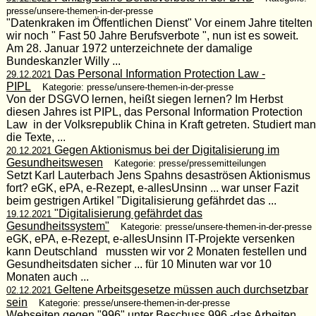
presse/unsere-themen-in-der-presse
"Datenkraken im Öffentlichen Dienst" Vor einem Jahre titelten
wir noch " Fast 50 Jahre Berufsverbote ", nun ist es soweit.
Am 28. Januar 1972 unterzeichnete der damalige
Bundeskanzler Willy ...
Das Personal Information Protection Law -
29.12.2021
PIPL
Kategorie: presse/unsere-themen-in-der-presse
Von der DSGVO lernen, heißt siegen lernen? Im Herbst
diesen Jahres ist PIPL, das Personal Information Protection
Law in der Volksrepublik China in Kraft getreten. Studiert man
die Texte, ...
Gegen Aktionismus bei der Digitalisierung im
20.12.2021
Gesundheitswesen
Kategorie: presse/pressemitteilungen
Setzt Karl Lauterbach Jens Spahns desaströsen Aktionismus
fort? eGK, ePA, e-Rezept, e-allesUnsinn ... war unser Fazit
beim gestrigen Artikel "Digitalisierung gefährdet das ...
"Digitalisierung gefährdet das
19.12.2021
Gesundheitssystem"
Kategorie: presse/unsere-themen-in-der-presse
eGK, ePA, e-Rezept, e-allesUnsinn IT-Projekte versenken
kann Deutschland mussten wir vor 2 Monaten festellen und
Gesundheitsdaten sicher ... für 10 Minuten war vor 10
Monaten auch ...
Geltene Arbeitsgesetze müssen auch durchsetzbar
02.12.2021
sein
Kategorie: presse/unsere-themen-in-der-presse
Webseiten gegen "996" unter Beschuss 996 -das Arbeiten