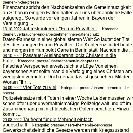
themen-in-der-presse
Finanzamt spricht den Nachdenkseiten die Gemeinnützigkeit
ab Schon in einigen Fällen hatten wir uns über ähnliche Fälle
aufgeregt. So wurde vor einigen Jahren in Bayern der
Vereinigung ...
Jahreskonferenz "Forum Privatheit"
13.10.2022
Kategorie:
themen/verbraucher-und-arbeitnehmerinnen-datenschutz
Daten-Fairness in einer globalisierten Welt So lautet der Titel
des diesjährigen Forum Privatheit. Die Konferenz findet heute
und morgen im Humboldt Carre in Berlin statt. Nachdem die ...
Passauer Ausländeramt lockt Christen in die
08.10.2022
Falle
Kategorie: presse/unsere-themen-in-der-presse
Falsches Verspechen erweist sich als Lüge Von einem
bayerischen Amt sollte man die Verfolgung eines Christen am
wenigsten vermuten. Doch genau das ist geschehen. Mit den
Worten "Ihr ...
Vier Tote zu viel
04.09.2022
Kategorie: presse/unsere-themen-in-der-
presse
Polizeieinsätze mit 4 Toten in einer Woche Leider mussten wir
schon öfter über unverhältnismäßige Polizeigewalt und oft im
Zusammenhang mit nichtdeutschen Opfern berichten. Hinzu
kommt ...
Tarifrecht für die Mehrheit einfach
29.08.2022
abgeschafft
Kategorie: presse/unsere-themen-in-der-presse
Gewerkschaftsfeindliche Gesetze werden mit Kriegszustand