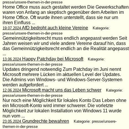
presse/unsere-themen-in-der-presse
Home Office muss auch gestaltet werden Die Gewerkschaften
waren von Anfang an skeptisch gegenüber dem Arbeiten im
Home Office. Oft wurde ihnen unterstellt, dass sie nur um
ihren Einfluss ...
AfD bedroht auch kleine Vereine
19.07.2024
Kategorie:
presse/unsere-themen-in-der-presse
Gemeinnützigkeitsrecht muss endlich angepasst werden Seit
Jahren weisen wir und viele andere Vereine darauf hin, dass
das Gemeinnützigkeitsrecht endlich an die Realität angepasst
...
Happy Patchday bei Microsoft
13.06.2024
Kategorie:
presse/unsere-themen-in-der-presse
Updates dringend notwendig Zum Patchday im Juni nennt
Microsoft mehrere Lücken im aktuellen Level der Updates.
Die Admins von Windows- und Windows-Server-Systemen
werden aufgefordert ...
Microsoft macht uns das Leben schwer
12.06.2024
Kategorie:
presse/unsere-themen-in-der-presse
Nur noch eine Möglichkeit für lokales Konto Das Leben ohne
ein Microsoft-Konto wird immer schwerer. Die vorletzte
Möglichkeit zur lokalen Installation von Windows 11 wurde
nun vom ...
Grundrechte bewahren
23.05.2024
Kategorie: presse/unsere-
themen-in-der-presse