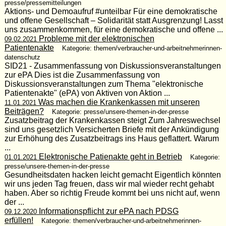
presse/pressemitteilungen
Aktions- und Demoaufruf #unteilbar Für eine demokratische
und offene Gesellschaft – Solidarität statt Ausgrenzung! Lasst
uns zusammenkommen, für eine demokratische und offene ...
Probleme mit der elektronischen
09.02.2021
Patientenakte
Kategorie: themen/verbraucher-und-arbeitnehmerinnen-
datenschutz
SID21 - Zusammenfassung von Diskussionsveranstaltungen
zur ePA Dies ist die Zusammenfassung von
Diskussionsveranstaltungen zum Thema "elektronische
Patientenakte" (ePA) von Aktiven von Aktion ...
Was machen die Krankenkassen mit unseren
11.01.2021
Beiträgen?
Kategorie: presse/unsere-themen-in-der-presse
Zusatzbeitrag der Krankenkassen steigt Zum Jahreswechsel
sind uns gesetzlich Versicherten Briefe mit der Ankündigung
zur Erhöhung des Zusatzbeitrags ins Haus geflattert. Warum
...
Elektronische Patienakte geht in Betrieb
01.01.2021
Kategorie:
presse/unsere-themen-in-der-presse
Gesundheitsdaten hacken leicht gemacht Eigentlich könnten
wir uns jeden Tag freuen, dass wir mal wieder recht gehabt
haben. Aber so richtig Freude kommt bei uns nicht auf, wenn
der ...
Informationspflicht zur ePA nach PDSG
09.12.2020
erfüllen!
Kategorie: themen/verbraucher-und-arbeitnehmerinnen-