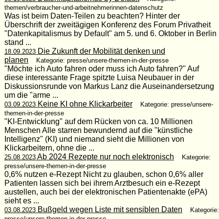
themen/verbraucher-und-arbeitnehmerinnen-datenschutz
Was ist beim Daten-Teilen zu beachten? Hinter der
Überschrift der zweitägigen Konferenz des Forum Privatheit
"Datenkapitalismus by Default" am 5. und 6. Oktober in Berlin
stand ...
Die Zukunft der Mobilität denken und
18.09.2023
planen
Kategorie: presse/unsere-themen-in-der-presse
"Möchte ich Auto fahren oder muss ich Auto fahren?" Auf
diese interessante Frage spitzte Luisa Neubauer in der
Diskussionsrunde von Markus Lanz die Auseinandersetzung
um die "arme ...
Keine KI ohne Klickarbeiter
03.09.2023
Kategorie: presse/unsere-
themen-in-der-presse
"KI-Entwicklung" auf dem Rücken von ca. 10 Millionen
Menschen Alle starren bewundernd auf die "künstliche
Intelligenz" (KI) und niemand sieht die Millionen von
Klickarbeitern, ohne die ...
Ab 2024 Rezepte nur noch elektronisch
25.08.2023
Kategorie:
presse/unsere-themen-in-der-presse
0,6% nutzen e-Rezept Nicht zu glauben, schon 0,6% aller
Patienten lassen sich bei ihrem Arztbesuch ein e-Rezept
austellen, auch bei der elektronischen Patientenakte (ePA)
sieht es ...
Bußgeld wegen Liste mit sensiblen Daten
03.08.2023
Kategorie:
presse/unsere-themen-in-der-presse