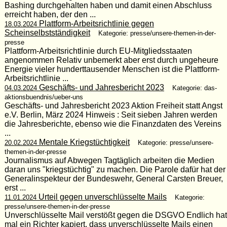
Bashing durchgehalten haben und damit einen Abschluss
erreicht haben, der den ...
Plattform-Arbeitsrichtlinie gegen
18.03.2024
Scheinselbstständigkeit
Kategorie: presse/unsere-themen-in-der-
presse
Plattform-Arbeitsrichtlinie durch EU-Mitgliedsstaaten
angenommen Relativ unbemerkt aber erst durch ungeheure
Energie vieler hunderttausender Menschen ist die Plattform-
Arbeitsrichtlinie ...
Geschäfts- und Jahresbericht 2023
04.03.2024
Kategorie: das-
aktionsbuendnis/ueber-uns
Geschäfts- und Jahresbericht 2023 Aktion Freiheit statt Angst
e.V. Berlin, März 2024 Hinweis : Seit sieben Jahren werden
die Jahresberichte, ebenso wie die Finanzdaten des Vereins
...
Mentale Kriegstüchtigkeit
20.02.2024
Kategorie: presse/unsere-
themen-in-der-presse
Journalismus auf Abwegen Tagtäglich arbeiten die Medien
daran uns "kriegstüchtig" zu machen. Die Parole dafür hat der
Generalinspekteur der Bundeswehr, General Carsten Breuer,
erst ...
Urteil gegen unverschlüsselte Mails
11.01.2024
Kategorie:
presse/unsere-themen-in-der-presse
Unverschlüsselte Mail verstößt gegen die DSGVO Endlich hat
mal ein Richter kapiert, dass unverschlüsselte Mails einen