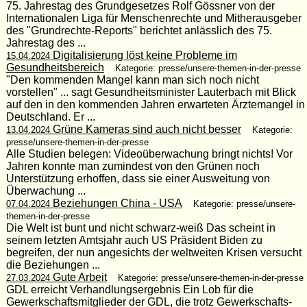
75. Jahrestag des Grundgesetzes Rolf Gössner von der
Internationalen Liga für Menschenrechte und Mitherausgeber
des "Grundrechte-Reports" berichtet anlässlich des 75.
Jahrestag des ...
Digitalisierung löst keine Probleme im
15.04.2024
Gesundheitsbereich
Kategorie: presse/unsere-themen-in-der-presse
"Den kommenden Mangel kann man sich noch nicht
vorstellen" ... sagt Gesundheitsminister Lauterbach mit Blick
auf den in den kommenden Jahren erwarteten Ärztemangel in
Deutschland. Er ...
Grüne Kameras sind auch nicht besser
13.04.2024
Kategorie:
presse/unsere-themen-in-der-presse
Alle Studien belegen: Videoüberwachung bringt nichts! Vor
Jahren konnte man zumindest von den Grünen noch
Unterstützung erhoffen, dass sie einer Ausweitung von
Überwachung ...
Beziehungen China - USA
07.04.2024
Kategorie: presse/unsere-
themen-in-der-presse
Die Welt ist bunt und nicht schwarz-weiß Das scheint in
seinem letzten Amtsjahr auch US Präsident Biden zu
begreifen, der nun angesichts der weltweiten Krisen versucht
die Beziehungen ...
Gute Arbeit
27.03.2024
Kategorie: presse/unsere-themen-in-der-presse
GDL erreicht Verhandlungsergebnis Ein Lob für die
Gewerkschaftsmitglieder der GDL, die trotz Gewerkschafts-