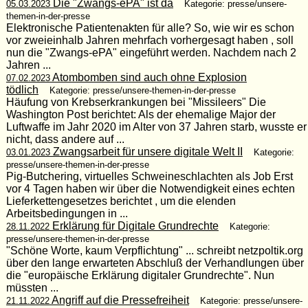
Die "Zwangs-ePA" ist da
05.03.2023
Kategorie: presse/unsere-
themen-in-der-presse
Elektronische Patientenakten für alle? So, wie wir es schon
vor zweieinhalb Jahren mehrfach vorhergesagt haben , soll
nun die "Zwangs-ePA" eingeführt werden. Nachdem nach 2
Jahren ...
Atombomben sind auch ohne Explosion
07.02.2023
tödlich
Kategorie: presse/unsere-themen-in-der-presse
Häufung von Krebserkrankungen bei "Missileers" Die
Washington Post berichtet: Als der ehemalige Major der
Luftwaffe im Jahr 2020 im Alter von 37 Jahren starb, wusste er
nicht, dass andere auf ...
Zwangsarbeit für unsere digitale Welt II
03.01.2023
Kategorie:
presse/unsere-themen-in-der-presse
Pig-Butchering, virtuelles Schweineschlachten als Job Erst
vor 4 Tagen haben wir über die Notwendigkeit eines echten
Lieferkettengesetzes berichtet , um die elenden
Arbeitsbedingungen in ...
Erklärung für Digitale Grundrechte
28.11.2022
Kategorie:
presse/unsere-themen-in-der-presse
"Schöne Worte, kaum Verpflichtung" ... schreibt netzpoltik.org
über den lange erwarteten Abschluß der Verhandlungen über
die "europäische Erklärung digitaler Grundrechte". Nun
müssten ...
Angriff auf die Pressefreiheit
21.11.2022
Kategorie: presse/unsere-