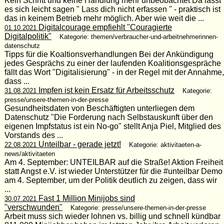
Kein Schritt und keine Handlung mehr unbeobachtet Da lässt
es sich leicht sagen " Lass dich nicht erfassen " - praktisch ist
das in keinem Betrieb mehr möglich. Aber wie weit die ...
Digitalcourage empfiehlt "Couragierte
01.10.2021
Digitalpolitik"
Kategorie: themen/verbraucher-und-arbeitnehmerinnen-
datenschutz
Tipps für die Koaltionsverhandlungen Bei der Ankündigung
jedes Gesprächs zu einer der laufenden Koalitionsgespräche
fällt das Wort "Digitalisierung" - in der Regel mit der Annahme,
dass ...
Impfen ist kein Ersatz für Arbeitsschutz
31.08.2021
Kategorie:
presse/unsere-themen-in-der-presse
Gesundheitsdaten von Beschäftigten unterliegen dem
Datenschutz "Die Forderung nach Selbstauskunft über den
eigenen Impfstatus ist ein No-go" stellt Anja Piel, Mitglied des
Vorstands des ...
Unteilbar - gerade jetzt!
22.08.2021
Kategorie: aktivitaeten-a-
news/aktivitaeten
Am 4. September: UNTEILBAR auf die Straße! Aktion Freiheit
statt Angst e.V. ist wieder Unterstützer für die #unteilbar Demo
am 4. September, um der Politik deutlich zu zeigen, dass wir
...
Fast 1 Million Minijobs sind
30.07.2021
"verschwunden"
Kategorie: presse/unsere-themen-in-der-presse
Arbeit muss sich wieder lohnen vs. billig und schnell kündbar