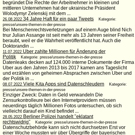
begründet Die Rechte der Arbeitnehmer in kleinen und
mittleren Unternehmen hat der ukrainische Präsident
Wolodymyr Zelenskij mit dem ...
34 Jahre Haft für ein paar Tweets
26.08.2022
Kategorie:
presse/unsere-themen-in-der-presse
Bei Menschenrechtsverletzungen auf einem Auge blind Nich
tnur Julian Assange ist seit mehr als 13 Jahren seiner Freiheit
beraubt, weil er die Wahrheit veröffentlicht hat. Auch die
Doktorandin ...
Uber zahlte Millionen für Änderung der
11.07.2022
Politik
Kategorie: presse/unsere-themen-in-der-presse
Datenleaks decken auf 124.000 interne Dokumente der Firma
Uber aus den Jahren 2013 bis 2017 kamen ans Tageslicht
und erzählen von geheimen Absprachen zwischen Uber und
der Politik in ...
Viele Kita Apps sind Datenschleudern
08.07.2022
Kategorie:
presse/unsere-themen-in-der-presse
Einziger Zweck: Daten in Geld verwandeln Die
Zensurkontrolleure bei den Internetprovidern müssen
neuerdings täglich Millionen Fotos untersuchen, ob sich
vielleicht darauf ein Kind befindet ...
Berliner Polizei handelt "eklatant
28.05.2022
rechtswidrig"
Kategorie: presse/unsere-themen-in-der-presse
Datenschutzbehörde kann sich nicht durchsetzen Erst vor
einer Woche mussten wir über Übergriffe der bayerischen