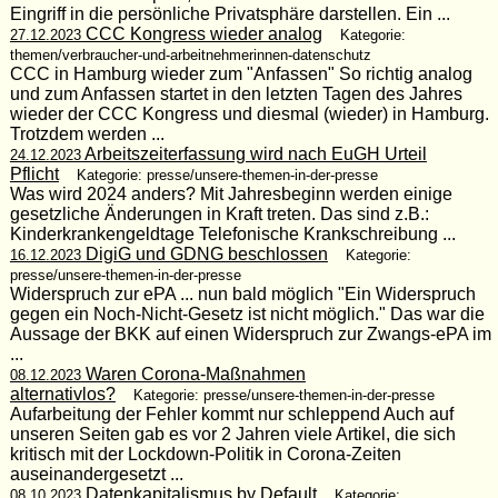
Eingriff in die persönliche Privatsphäre darstellen. Ein ...
CCC Kongress wieder analog
27.12.2023
Kategorie:
themen/verbraucher-und-arbeitnehmerinnen-datenschutz
CCC in Hamburg wieder zum "Anfassen" So richtig analog
und zum Anfassen startet in den letzten Tagen des Jahres
wieder der CCC Kongress und diesmal (wieder) in Hamburg.
Trotzdem werden ...
Arbeitszeiterfassung wird nach EuGH Urteil
24.12.2023
Pflicht
Kategorie: presse/unsere-themen-in-der-presse
Was wird 2024 anders? Mit Jahresbeginn werden einige
gesetzliche Änderungen in Kraft treten. Das sind z.B.:
Kinderkrankengeldtage Telefonische Krankschreibung ...
DigiG und GDNG beschlossen
16.12.2023
Kategorie:
presse/unsere-themen-in-der-presse
Widerspruch zur ePA ... nun bald möglich "Ein Widerspruch
gegen ein Noch-Nicht-Gesetz ist nicht möglich." Das war die
Aussage der BKK auf einen Widerspruch zur Zwangs-ePA im
...
Waren Corona-Maßnahmen
08.12.2023
alternativlos?
Kategorie: presse/unsere-themen-in-der-presse
Aufarbeitung der Fehler kommt nur schleppend Auch auf
unseren Seiten gab es vor 2 Jahren viele Artikel, die sich
kritisch mit der Lockdown-Politik in Corona-Zeiten
auseinandergesetzt ...
Datenkapitalismus by Default
08.10.2023
Kategorie: