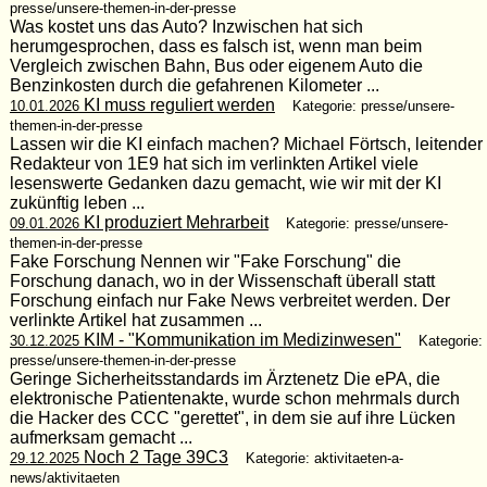
presse/unsere-themen-in-der-presse
Was kostet uns das Auto? Inzwischen hat sich
herumgesprochen, dass es falsch ist, wenn man beim
Vergleich zwischen Bahn, Bus oder eigenem Auto die
Benzinkosten durch die gefahrenen Kilometer ...
KI muss reguliert werden
10.01.2026
Kategorie: presse/unsere-
themen-in-der-presse
Lassen wir die KI einfach machen? Michael Förtsch, leitender
Redakteur von 1E9 hat sich im verlinkten Artikel viele
lesenswerte Gedanken dazu gemacht, wie wir mit der KI
zukünftig leben ...
KI produziert Mehrarbeit
09.01.2026
Kategorie: presse/unsere-
themen-in-der-presse
Fake Forschung Nennen wir "Fake Forschung" die
Forschung danach, wo in der Wissenschaft überall statt
Forschung einfach nur Fake News verbreitet werden. Der
verlinkte Artikel hat zusammen ...
KIM - "Kommunikation im Medizinwesen"
30.12.2025
Kategorie:
presse/unsere-themen-in-der-presse
Geringe Sicherheitsstandards im Ärztenetz Die ePA, die
elektronische Patientenakte, wurde schon mehrmals durch
die Hacker des CCC "gerettet", in dem sie auf ihre Lücken
aufmerksam gemacht ...
Noch 2 Tage 39C3
29.12.2025
Kategorie: aktivitaeten-a-
news/aktivitaeten