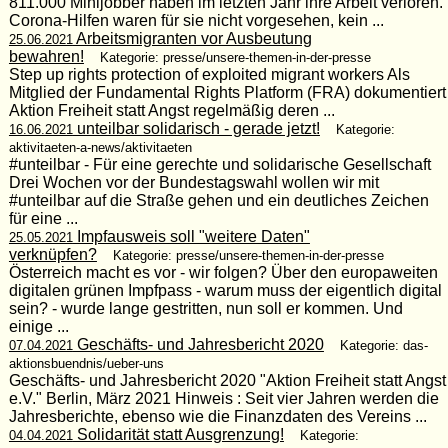
811.000 Minijobber haben im letzten Jahr ihre Arbeit verloren.
Corona-Hilfen waren für sie nicht vorgesehen, kein ...
Arbeitsmigranten vor Ausbeutung
25.06.2021
bewahren!
Kategorie: presse/unsere-themen-in-der-presse
Step up rights protection of exploited migrant workers Als
Mitglied der Fundamental Rights Platform (FRA) dokumentiert
Aktion Freiheit statt Angst regelmäßig deren ...
unteilbar solidarisch - gerade jetzt!
16.06.2021
Kategorie:
aktivitaeten-a-news/aktivitaeten
#unteilbar - Für eine gerechte und solidarische Gesellschaft
Drei Wochen vor der Bundestagswahl wollen wir mit
#unteilbar auf die Straße gehen und ein deutliches Zeichen
für eine ...
Impfausweis soll "weitere Daten"
25.05.2021
verknüpfen?
Kategorie: presse/unsere-themen-in-der-presse
Österreich macht es vor - wir folgen? Über den europaweiten
digitalen grünen Impfpass - warum muss der eigentlich digital
sein? - wurde lange gestritten, nun soll er kommen. Und
einige ...
Geschäfts- und Jahresbericht 2020
07.04.2021
Kategorie: das-
aktionsbuendnis/ueber-uns
Geschäfts- und Jahresbericht 2020 "Aktion Freiheit statt Angst
e.V." Berlin, März 2021 Hinweis : Seit vier Jahren werden die
Jahresberichte, ebenso wie die Finanzdaten des Vereins ...
Solidarität statt Ausgrenzung!
04.04.2021
Kategorie: