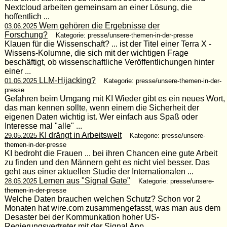
Nextcloud arbeiten gemeinsam an einer Lösung, die
hoffentlich ...
Wem gehören die Ergebnisse der
03.06.2025
Forschung?
Kategorie: presse/unsere-themen-in-der-presse
Klauen für die Wissenschaft? ... ist der Titel einer Terra X -
Wissens-Kolumne, die sich mit der wichtigen Frage
beschäftigt, ob wissenschaftliche Veröffentlichungen hinter
einer ...
LLM-Hijacking?
01.06.2025
Kategorie: presse/unsere-themen-in-der-
presse
Gefahren beim Umgang mit KI Wieder gibt es ein neues Wort,
das man kennen sollte, wenn einem die Sicherheit der
eigenen Daten wichtig ist. Wer einfach aus Spaß oder
Interesse mal "alle" ...
KI drängt in Arbeitswelt
29.05.2025
Kategorie: presse/unsere-
themen-in-der-presse
KI bedroht die Frauen ... bei ihren Chancen eine gute Arbeit
zu finden und den Männern geht es nicht viel besser. Das
geht aus einer aktuellen Studie der Internationalen ...
Lernen aus "Signal Gate"
28.05.2025
Kategorie: presse/unsere-
themen-in-der-presse
Welche Daten brauchen welchen Schutz? Schon vor 2
Monaten hat wire.com zusammengefasst, was man aus dem
Desaster bei der Kommunkation hoher US-
Regierungsvertreter mit der Signal App ...