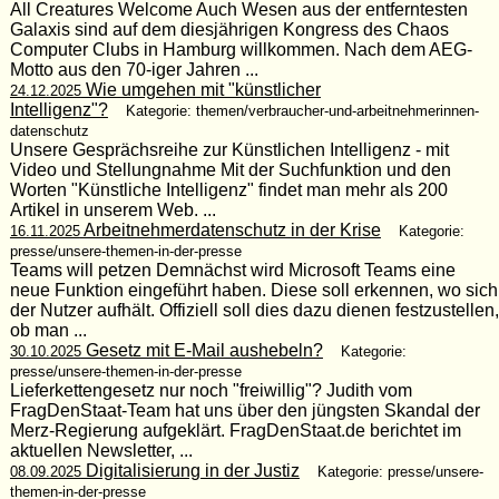
All Creatures Welcome Auch Wesen aus der entferntesten
Galaxis sind auf dem diesjährigen Kongress des Chaos
Computer Clubs in Hamburg willkommen. Nach dem AEG-
Motto aus den 70-iger Jahren ...
Wie umgehen mit "künstlicher
24.12.2025
Intelligenz"?
Kategorie: themen/verbraucher-und-arbeitnehmerinnen-
datenschutz
Unsere Gesprächsreihe zur Künstlichen Intelligenz - mit
Video und Stellungnahme Mit der Suchfunktion und den
Worten "Künstliche Intelligenz" findet man mehr als 200
Artikel in unserem Web. ...
Arbeitnehmerdatenschutz in der Krise
16.11.2025
Kategorie:
presse/unsere-themen-in-der-presse
Teams will petzen Demnächst wird Microsoft Teams eine
neue Funktion eingeführt haben. Diese soll erkennen, wo sich
der Nutzer aufhält. Offiziell soll dies dazu dienen festzustellen,
ob man ...
Gesetz mit E-Mail aushebeln?
30.10.2025
Kategorie:
presse/unsere-themen-in-der-presse
Lieferkettengesetz nur noch "freiwillig"? Judith vom
FragDenStaat-Team hat uns über den jüngsten Skandal der
Merz-Regierung aufgeklärt. FragDenStaat.de berichtet im
aktuellen Newsletter, ...
Digitalisierung in der Justiz
08.09.2025
Kategorie: presse/unsere-
themen-in-der-presse