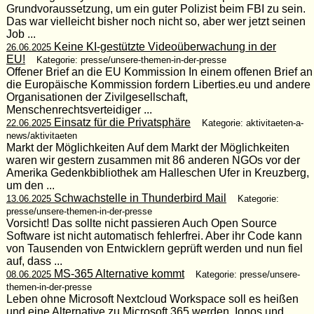
Grundvoraussetzung, um ein guter Polizist beim FBI zu sein.
Das war vielleicht bisher noch nicht so, aber wer jetzt seinen
Job ...
Keine KI-gestützte Videoüberwachung in der
26.06.2025
EU!
Kategorie: presse/unsere-themen-in-der-presse
Offener Brief an die EU Kommission In einem offenen Brief an
die Europäische Kommission fordern Liberties.eu und andere
Organisationen der Zivilgesellschaft,
Menschenrechtsverteidiger ...
Einsatz für die Privatsphäre
22.06.2025
Kategorie: aktivitaeten-a-
news/aktivitaeten
Markt der Möglichkeiten Auf dem Markt der Möglichkeiten
waren wir gestern zusammen mit 86 anderen NGOs vor der
Amerika Gedenkbibliothek am Halleschen Ufer in Kreuzberg,
um den ...
Schwachstelle in Thunderbird Mail
13.06.2025
Kategorie:
presse/unsere-themen-in-der-presse
Vorsicht! Das sollte nicht passieren Auch Open Source
Software ist nicht automatisch fehlerfrei. Aber ihr Code kann
von Tausenden von Entwicklern geprüft werden und nun fiel
auf, dass ...
MS-365 Alternative kommt
08.06.2025
Kategorie: presse/unsere-
themen-in-der-presse
Leben ohne Microsoft Nextcloud Workspace soll es heißen
und eine Alternative zu Microsoft 365 werden. Ionos und