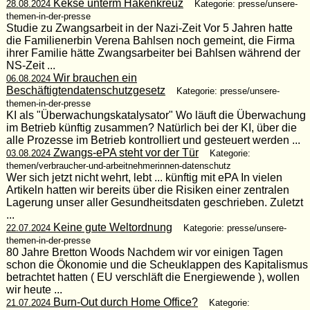
Kekse unterm Hakenkreuz
28.08.2024
Kategorie: presse/unsere-
themen-in-der-presse
Studie zu Zwangsarbeit in der Nazi-Zeit Vor 5 Jahren hatte
die Familienerbin Verena Bahlsen noch gemeint, die Firma
ihrer Familie hätte Zwangsarbeiter bei Bahlsen während der
NS-Zeit ...
Wir brauchen ein
06.08.2024
Beschäftigtendatenschutzgesetz
Kategorie: presse/unsere-
themen-in-der-presse
KI als "Überwachungskatalysator" Wo läuft die Überwachung
im Betrieb künftig zusammen? Natürlich bei der KI, über die
alle Prozesse im Betrieb kontrolliert und gesteuert werden ...
Zwangs-ePA steht vor der Tür
03.08.2024
Kategorie:
themen/verbraucher-und-arbeitnehmerinnen-datenschutz
Wer sich jetzt nicht wehrt, lebt ... künftig mit ePA In vielen
Artikeln hatten wir bereits über die Risiken einer zentralen
Lagerung unser aller Gesundheitsdaten geschrieben. Zuletzt
...
Keine gute Weltordnung
22.07.2024
Kategorie: presse/unsere-
themen-in-der-presse
80 Jahre Bretton Woods Nachdem wir vor einigen Tagen
schon die Ökonomie und die Scheuklappen des Kapitalismus
betrachtet hatten ( EU verschläft die Energiewende ), wollen
wir heute ...
Burn-Out durch Home Office?
21.07.2024
Kategorie: