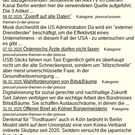
der dazugehörenden Sendereihe bei AlexTV im Offenen
Kanal Berlin werden hier die verwendeten Quelle aufgeführt.
Die 3 Artikel ...
"Zugriff auf alle Daten"
08.02.2025
Kategorie: presse/unsere-
themen-in-der-presse
Musk durchwühlt die US Administration Da wird ein "externer
Dienstleister" beschäftigt, um die Effektivität eines
Unternehmens - in diesem Fall der USA - zu untersuchen und
es gibt ...
Österreichs Ärzte dürfen nicht faxen
07.02.2025
Kategorie:
presse/unsere-themen-in-der-presse
USB-Sticks fahren nun Taxi Eigentlich geht es überhaupt
nicht um die alte Schneckenpost, sondern um "blitzschnelle"
aber meist unverschlüsselte Faxe. In der
Gesundheitsversorgung ...
Wahlforderungen von Bits&Bäume
06.02.2025
Kategorie:
presse/unsere-themen-in-der-presse
Digitalisierung für sozial gerechte und nachhaltige Zukunft
Seit Jahren verfolgen wir die wichtige Arbeit des Bündnisses
Bits&Bäume. Sie schaffen Austauschräume, in denen die ...
Offener Brief an Kölner Bürgermeisterin
31.01.2025
Kategorie:
presse/unsere-themen-in-der-presse
Denkmal für "Trostfrauen" auch in Köln bedroht In Berlin
Moabit steht auf dem Unionplatz eine vom Korea-Verband
initiierte Skulptur seit 2020. Seitdem versucht die japanische