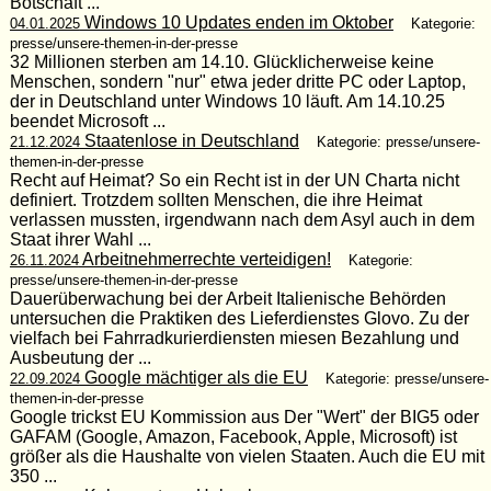
Botschaft ...
Windows 10 Updates enden im Oktober
04.01.2025
Kategorie:
presse/unsere-themen-in-der-presse
32 Millionen sterben am 14.10. Glücklicherweise keine
Menschen, sondern "nur" etwa jeder dritte PC oder Laptop,
der in Deutschland unter Windows 10 läuft. Am 14.10.25
beendet Microsoft ...
Staatenlose in Deutschland
21.12.2024
Kategorie: presse/unsere-
themen-in-der-presse
Recht auf Heimat? So ein Recht ist in der UN Charta nicht
definiert. Trotzdem sollten Menschen, die ihre Heimat
verlassen mussten, irgendwann nach dem Asyl auch in dem
Staat ihrer Wahl ...
Arbeitnehmerrechte verteidigen!
26.11.2024
Kategorie:
presse/unsere-themen-in-der-presse
Dauerüberwachung bei der Arbeit Italienische Behörden
untersuchen die Praktiken des Lieferdienstes Glovo. Zu der
vielfach bei Fahrradkurierdiensten miesen Bezahlung und
Ausbeutung der ...
Google mächtiger als die EU
22.09.2024
Kategorie: presse/unsere-
themen-in-der-presse
Google trickst EU Kommission aus Der "Wert" der BIG5 oder
GAFAM (Google, Amazon, Facebook, Apple, Microsoft) ist
größer als die Haushalte von vielen Staaten. Auch die EU mit
350 ...