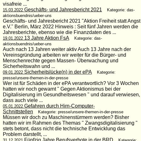
visafreie ...
Geschäfts- und Jahresbericht 2021
15.03.2022
Kategorie: das-
aktionsbuendnis/ueber-uns
Geschäfts- und Jahresbericht 2021 "Aktion Freiheit statt Angst
e.V." Berlin, März 2022 Hinweis : Seit fünf Jahren werden die
Jahresberichte, ebenso wie die Finanzdaten des ...
13 Jahre Aktion FsA
19.01.2022
Kategorie: das-
aktionsbuendnis/ueber-uns
Auch nach 13 Jahren weiter aktiv Auch 13 Jahre nach der
Vereinsgründung arbeiten wir weiter für die Bürger- und
Menschenrechte gegen Massen- Überwachung und
Sicherheitswahn und ...
Sicherheitslücke(n) in der ePA
09.01.2022
Kategorie:
presse/unsere-themen-in-der-presse
Wer ist für Schäden in der ePA verantwortlich? Vor 3 Wochen
hatten wir noch gewarnt " Gegen Aktionismus bei der
Digitalisierung im Gesundheitswesen " und darauf verwiesen,
dass auch viele ...
Gefahren durch Hirn-Computer-
05.01.2022
Schnittstellen
Kategorie: presse/unsere-themen-in-der-presse
Müssen wir doch zu Maschinenstürmern werden? Bisher
hatten wir im Rahmen des Themas " Zwangsdigitalisierung "
stets betont, dass nicht die technische Entwicklung das
Problem darstellt, ...
Fünfzig Jahre Berufsverbote in der BRD
31.12.2021
Kategorie: