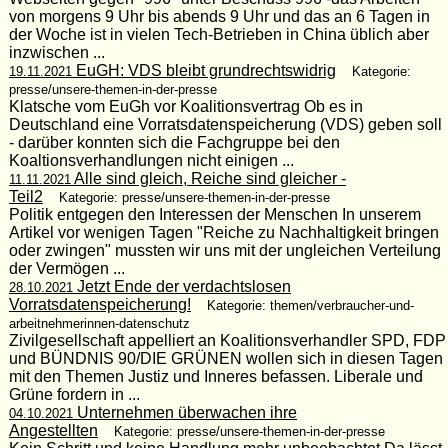
von morgens 9 Uhr bis abends 9 Uhr und das an 6 Tagen in
der Woche ist in vielen Tech-Betrieben in China üblich aber
inzwischen ...
EuGH: VDS bleibt grundrechtswidrig
19.11.2021
Kategorie:
presse/unsere-themen-in-der-presse
Klatsche vom EuGh vor Koalitionsvertrag Ob es in
Deutschland eine Vorratsdatenspeicherung (VDS) geben soll
- darüber konnten sich die Fachgruppe bei den
Koaltionsverhandlungen nicht einigen ...
Alle sind gleich, Reiche sind gleicher -
11.11.2021
Teil2
Kategorie: presse/unsere-themen-in-der-presse
Politik entgegen den Interessen der Menschen In unserem
Artikel vor wenigen Tagen "Reiche zu Nachhaltigkeit bringen
oder zwingen" mussten wir uns mit der ungleichen Verteilung
der Vermögen ...
Jetzt Ende der verdachtslosen
28.10.2021
Vorratsdatenspeicherung!
Kategorie: themen/verbraucher-und-
arbeitnehmerinnen-datenschutz
Zivilgesellschaft appelliert an Koalitionsverhandler SPD, FDP
und BÜNDNIS 90/DIE GRÜNEN wollen sich in diesen Tagen
mit den Themen Justiz und Inneres befassen. Liberale und
Grüne fordern in ...
Unternehmen überwachen ihre
04.10.2021
Angestellten
Kategorie: presse/unsere-themen-in-der-presse