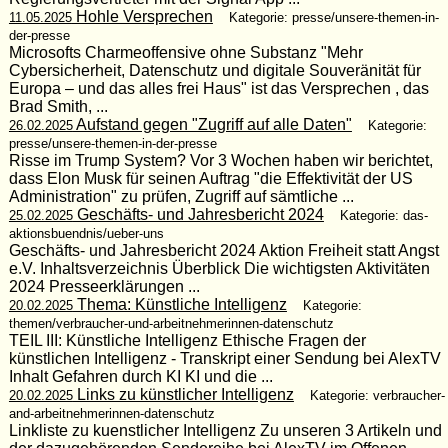
Hohle Versprechen
11.05.2025
Kategorie: presse/unsere-themen-in-
der-presse
Microsofts Charmeoffensive ohne Substanz "Mehr
Cybersicherheit, Datenschutz und digitale Souveränität für
Europa – und das alles frei Haus" ist das Versprechen , das
Brad Smith, ...
Aufstand gegen "Zugriff auf alle Daten"
26.02.2025
Kategorie:
presse/unsere-themen-in-der-presse
Risse im Trump System? Vor 3 Wochen haben wir berichtet,
dass Elon Musk für seinen Auftrag "die Effektivität der US
Administration" zu prüfen, Zugriff auf sämtliche ...
Geschäfts- und Jahresbericht 2024
25.02.2025
Kategorie: das-
aktionsbuendnis/ueber-uns
Geschäfts- und Jahresbericht 2024 Aktion Freiheit statt Angst
e.V. Inhaltsverzeichnis Überblick Die wichtigsten Aktivitäten
2024 Presseerklärungen ...
Thema: Künstliche Intelligenz
20.02.2025
Kategorie:
themen/verbraucher-und-arbeitnehmerinnen-datenschutz
TEIL III: Künstliche Intelligenz Ethische Fragen der
künstlichen Intelligenz - Transkript einer Sendung bei AlexTV
Inhalt Gefahren durch KI KI und die ...
Links zu künstlicher Intelligenz
20.02.2025
Kategorie: verbraucher-
and-arbeitnehmerinnen-datenschutz
Linkliste zu kuenstlicher Intelligenz Zu unseren 3 Artikeln und