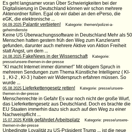
Es geht langsamer voran Über Schwierigkeiten bei der
Digitalisierung in Deutschland können wir schon mehrere
Aktenordner füllen. Egal ob wir dabei an den ePerso, die
eGK, die elektronische ...
Palantir verbieten!
04.09.2025
Kategorie: themen/polizei-a-
geheimdienste
Keine US Überwachungssoftware in Deutschland Mehr als 50
Menschen hatten gestern früh den Weg zum Kanzleramt
gefunden, darunter auch mehrere Aktive von Aktion Freiheit
statt Angst, um dem ...
FakeNews in der Wissenschaft
24.08.2025
Kategorie:
presse/unsere-themen-in-der-presse
"KI macht Internet immer dümmer!" Mit obigem Spruch in
mehreren Sendungen zum Thema Künstliche Intelligenz ( KI-
1 , KI-2 , KI-3 ) haben wir Widerspruch erfahren müssen. So
wurde ...
Lieferkettengesetz retten!
05.08.2025
Kategorie: presse/unsere-
themen-in-der-presse
Menschenrechte in Gefahr Es war noch nicht der große Wurf,
das Lieferkettengesetz aus Deutschland. Doch es brachte die
EU Staaten immerhin dazu sich auch auf den Weg zu einer
Nachweispflicht ...
Kritik gefährdet Arbeitsplatz
15.07.2025
Kategorie: presse/unsere-
themen-in-der-presse
Unbedingte Loyalität zu US-Präsident Trump ... ist die neue