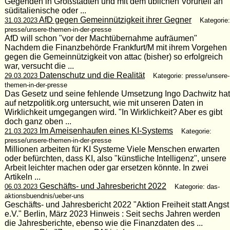
Gegenden in Großstädten und mit dem üblichen Vorurteil an
süditalienische oder ...
AfD gegen Gemeinnützigkeit ihrer Gegner
31.03.2023
Kategorie:
presse/unsere-themen-in-der-presse
AfD will schon "vor der Machtübernahme aufräumen"
Nachdem die Finanzbehörde Frankfurt/M mit ihrem Vorgehen
gegen die Gemeinnützigkeit von attac (bisher) so erfolgreich
war, versucht die ...
Datenschutz und die Realität
29.03.2023
Kategorie: presse/unsere-
themen-in-der-presse
Das Gesetz und seine fehlende Umsetzung Ingo Dachwitz hat
auf netzpolitik.org untersucht, wie mit unseren Daten in
Wirklichkeit umgegangen wird. "In Wirklichkeit? Aber es gibt
doch ganz oben ...
Im Ameisenhaufen eines KI-Systems
21.03.2023
Kategorie:
presse/unsere-themen-in-der-presse
Millionen arbeiten für KI Systeme Viele Menschen erwarten
oder befürchten, dass KI, also "künstliche Intelligenz", unsere
Arbeit leichter machen oder gar ersetzen könnte. In zwei
Artikeln ...
Geschäfts- und Jahresbericht 2022
06.03.2023
Kategorie: das-
aktionsbuendnis/ueber-uns
Geschäfts- und Jahresbericht 2022 "Aktion Freiheit statt Angst
e.V." Berlin, März 2023 Hinweis : Seit sechs Jahren werden
die Jahresberichte, ebenso wie die Finanzdaten des ...