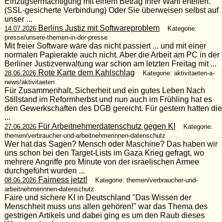
Einzugsermächtigung mit einem Betrag Ihrer Wahl erteilen.
(SSL-gesicherte Verbindung) Oder Sie überweisen selbst auf
unser ...
Berlins Justiz mit Softwareproblem
14.07.2026
Kategorie:
presse/unsere-themen-in-der-presse
Mit freier Software wäre das nicht passiert ... und mit einer
normalen Papierakte auch nicht. Aber die Arbeit am PC in der
Berliner Justizverwaltung war schon am letzten Freitag mit ...
Rote Karte dem Kahlschlag
28.06.2026
Kategorie: aktivitaeten-a-
news/aktivitaeten
Für Zusammenhalt, Sicherheit und ein gutes Leben Nach
Stillstand im Reformherbst und nun auch im Frühling hat es
den Gewerkschaften des DGB gereicht. Für gestern hatten die
...
Für Arbeitnehmerdatenschutz gegen KI
27.06.2026
Kategorie:
themen/verbraucher-und-arbeitnehmerinnen-datenschutz
Wer hat das Sagen? Mensch oder Maschine? Das haben wir
uns schon bei den Target-Lists im Gaza Krieg gefragt, wo
mehrere Angriffe pro Minute von der israelischen Armee
durchgeführt wurden ...
Fairness jetzt!
08.06.2026
Kategorie: themen/verbraucher-und-
arbeitnehmerinnen-datenschutz
Faire und sichere KI in Deutschland "Das Wissen der
Menschheit muss uns allen gehören!" war das Thema des
gestrigen Artikels und dabei ging es um den Raub dieses