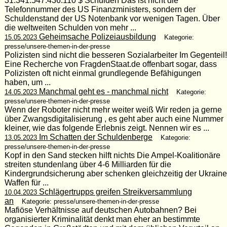
31.341.547.436.110 $ Schulden Das ist nicht die
Telefonnummer des US Finanzministers, sondern der
Schuldenstand der US Notenbank vor wenigen Tagen. Über
die weltweiten Schulden von mehr ...
Geheimsache Polizeiausbildung
15.05.2023
Kategorie:
presse/unsere-themen-in-der-presse
Polizisten sind nicht die besseren Sozialarbeiter Im Gegenteil!
Eine Recherche von FragdenStaat.de offenbart sogar, dass
Polizisten oft nicht einmal grundlegende Befähigungen
haben, um ...
Manchmal geht es - manchmal nicht
14.05.2023
Kategorie:
presse/unsere-themen-in-der-presse
Wenn der Roboter nicht mehr weiter weiß Wir reden ja gerne
über Zwangsdigitalisierung , es geht aber auch eine Nummer
kleiner, wie das folgende Erlebnis zeigt. Nennen wir es ...
Im Schatten der Schuldenberge
13.05.2023
Kategorie:
presse/unsere-themen-in-der-presse
Kopf in den Sand stecken hilft nichts Die Ampel-Koalitionäre
streiten stundenlang über 4-6 Milliarden für die
Kindergrundsicherung aber schenken gleichzeitig der Ukraine
Waffen für ...
Schlägertrupps greifen Streikversammlung
10.04.2023
an
Kategorie: presse/unsere-themen-in-der-presse
Mafiöse Verhältnisse auf deutschen Autobahnen? Bei
organisierter Kriminalität denkt man eher an bestimmte