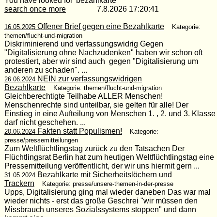
You have looked for 'bezahlkarte'
search once more
7.8.2026 17:20:41
Offener Brief gegen eine Bezahlkarte
16.05.2025
Kategorie:
themen/flucht-und-migration
Diskriminierend und verfassungswidrig Gegen
"Digitalisierung ohne Nachzudenken" haben wir schon oft
protestiert, aber wir sind auch gegen "Digitalisierung um
anderen zu schaden". ...
NEIN zur verfassungswidrigen
26.06.2024
Bezahlkarte
Kategorie: themen/flucht-und-migration
Gleichberechtigte Teilhabe ALLER Menschen!
Menschenrechte sind unteilbar, sie gelten für alle! Der
Einstieg in eine Aufteilung von Menschen 1. , 2. und 3. Klasse
darf nicht geschehen. ...
Fakten statt Populismen!
20.06.2024
Kategorie:
presse/pressemitteilungen
Zum Weltflüchtlingstag zurück zu den Tatsachen Der
Flüchtlingsrat Berlin hat zum heutigen Weltflüchtlingstag eine
Pressemitteilung veröffentlicht, der wir uns hiermit gern ...
Bezahlkarte mit Sicherheitslöchern und
31.05.2024
Trackern
Kategorie: presse/unsere-themen-in-der-presse
Upps, Digitalisierung ging mal wieder daneben Das war mal
wieder nichts - erst das große Geschrei "wir müssen den
Missbrauch unseres Sozialssystems stoppen" und dann