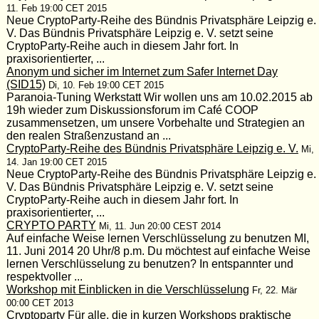
11. Feb 19:00 CET 2015
Neue CryptoParty-Reihe des Bündnis Privatsphäre Leipzig e.
V. Das Bündnis Privatsphäre Leipzig e. V. setzt seine
CryptoParty-Reihe auch in diesem Jahr fort. In
praxisorientierter, ...
Anonym und sicher im Internet zum Safer Internet Day
(SID15)
Di, 10. Feb 19:00 CET 2015
Paranoia-Tuning Werkstatt Wir wollen uns am 10.02.2015 ab
19h wieder zum Diskussionsforum im Café COOP
zusammensetzen, um unsere Vorbehalte und Strategien an
den realen Straßenzustand an ...
CryptoParty-Reihe des Bündnis Privatsphäre Leipzig e. V.
Mi,
14. Jan 19:00 CET 2015
Neue CryptoParty-Reihe des Bündnis Privatsphäre Leipzig e.
V. Das Bündnis Privatsphäre Leipzig e. V. setzt seine
CryptoParty-Reihe auch in diesem Jahr fort. In
praxisorientierter, ...
CRYPTO PARTY
Mi, 11. Jun 20:00 CEST 2014
Auf einfache Weise lernen Verschlüsselung zu benutzen MI,
11. Juni 2014 20 Uhr/8 p.m. Du möchtest auf einfache Weise
lernen Verschlüsselung zu benutzen? In entspannter und
respektvoller ...
Workshop mit Einblicken in die Verschlüsselung
Fr, 22. Mär
00:00 CET 2013
Cryptoparty Für alle, die in kurzen Workshops praktische