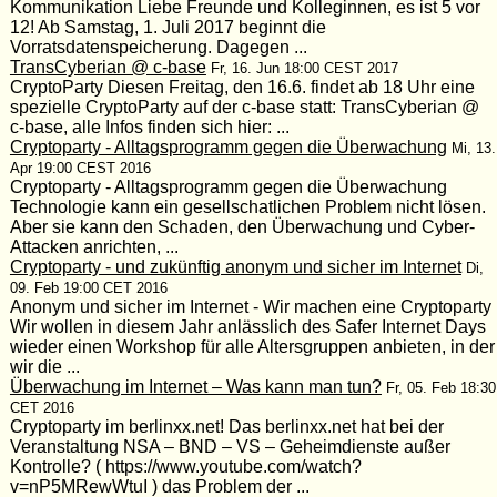
Kommunikation Liebe Freunde und Kolleginnen, es ist 5 vor
12! Ab Samstag, 1. Juli 2017 beginnt die
Vorratsdatenspeicherung. Dagegen ...
TransCyberian @ c-base
Fr, 16. Jun 18:00 CEST 2017
CryptoParty Diesen Freitag, den 16.6. findet ab 18 Uhr eine
spezielle CryptoParty auf der c-base statt: TransCyberian @
c-base, alle Infos finden sich hier: ...
Cryptoparty - Alltagsprogramm gegen die Überwachung
Mi, 13.
Apr 19:00 CEST 2016
Cryptoparty - Alltagsprogramm gegen die Überwachung
Technologie kann ein gesellschatlichen Problem nicht lösen.
Aber sie kann den Schaden, den Überwachung und Cyber-
Attacken anrichten, ...
Cryptoparty - und zukünftig anonym und sicher im Internet
Di,
09. Feb 19:00 CET 2016
Anonym und sicher im Internet - Wir machen eine Cryptoparty
Wir wollen in diesem Jahr anlässlich des Safer Internet Days
wieder einen Workshop für alle Altersgruppen anbieten, in der
wir die ...
Überwachung im Internet – Was kann man tun?
Fr, 05. Feb 18:30
CET 2016
Cryptoparty im berlinxx.net! Das berlinxx.net hat bei der
Veranstaltung NSA – BND – VS – Geheimdienste außer
Kontrolle? ( https://www.youtube.com/watch?
v=nP5MRewWtuI ) das Problem der ...