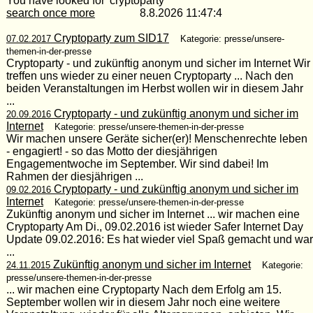
You have looked for 'cryptoparty'
search once more
8.8.2026 11:47:4
Cryptoparty zum SID17
07.02.2017
Kategorie: presse/unsere-
themen-in-der-presse
Cryptoparty - und zukünftig anonym und sicher im Internet Wir
treffen uns wieder zu einer neuen Cryptoparty ... Nach den
beiden Veranstaltungen im Herbst wollen wir in diesem Jahr
...
Cryptoparty - und zukünftig anonym und sicher im
20.09.2016
Internet
Kategorie: presse/unsere-themen-in-der-presse
Wir machen unsere Geräte sicher(er)! Menschenrechte leben
- engagiert! - so das Motto der diesjährigen
Engagementwoche im September. Wir sind dabei! Im
Rahmen der diesjährigen ...
Cryptoparty - und zukünftig anonym und sicher im
09.02.2016
Internet
Kategorie: presse/unsere-themen-in-der-presse
Zukünftig anonym und sicher im Internet ... wir machen eine
Cryptoparty Am Di., 09.02.2016 ist wieder Safer Internet Day
Update 09.02.2016: Es hat wieder viel Spaß gemacht und war
...
Zukünftig anonym und sicher im Internet
24.11.2015
Kategorie:
presse/unsere-themen-in-der-presse
... wir machen eine Cryptoparty Nach dem Erfolg am 15.
September wollen wir in diesem Jahr noch eine weitere