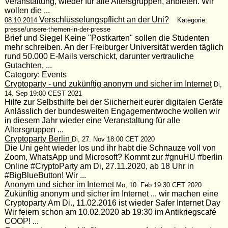
Veranstaltung, wieder für alle Altersgruppen, anbieten. Wir
wollen die ...
Verschlüsselungspflicht an der Uni?
08.10.2014
Kategorie:
presse/unsere-themen-in-der-presse
Brief und Siegel Keine "Postkarten" sollen die Studenten
mehr schreiben. An der Freiburger Universität werden täglich
rund 50.000 E-Mails verschickt, darunter vertrauliche
Gutachten, ...
Category: Events
Cryptoparty - und zukünftig anonym und sicher im Internet
Di,
14. Sep 19:00 CEST 2021
Hilfe zur Selbsthilfe bei der Siicherheit eurer digitalen Geräte
Anlässlich der bundesweiten Engagementwoche wollen wir
in diesem Jahr wieder eine Veranstaltung für alle
Altersgruppen ...
Cryptoparty Berlin
Di, 27. Nov 18:00 CET 2020
Die Uni geht wieder los und ihr habt die Schnauze voll von
Zoom, WhatsApp und Microsoft? Kommt zur #gnuHU #berlin
Online #CryptoParty am Di, 27.11.2020, ab 18 Uhr in
#BigBlueButton! Wir ...
Anonym und sicher im Internet
Mo, 10. Feb 19:30 CET 2020
Zukünftig anonym und sicher im Internet ... wir machen eine
Cryptoparty Am Di., 11.02.2016 ist wieder Safer Internet Day
Wir feiern schon am 10.02.2020 ab 19:30 im Antikriegscafé
COOP! ...