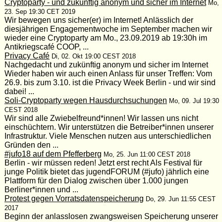
Cryptoparty - und zukünftig anonym und sicher im Internet
Mo,
23. Sep 19:30 CET 2019
Wir bewegen uns sicher(er) im Internet! Anlässlich der
diesjährigen Engagementwoche im September machen wir
wieder eine Cryptoparty am Mo., 23.09.2019 ab 19:30h im
Antikriegscafé COOP, ...
Privacy Café
Di, 02. Okt 19:00 CEST 2018
Nachgedacht und zukünftig anonym und sicher im Internet
Wieder haben wir auch einen Anlass für unser Treffen: Vom
26.9. bis zum 3.10. ist die Privacy Week Berlin - und wir sind
dabei! ...
Soli-Cryptoparty wegen Hausdurchsuchungen
Mo, 09. Jul 19:30
CEST 2018
Wir sind alle Zwiebelfreund*innen! Wir lassen uns nicht
einschüchtern. Wir unterstützen die Betreiber*innen unserer
Infrastruktur. Viele Menschen nutzen aus unterschiedlichen
Gründen den ...
#jufo18 auf dem Pfefferberg
Mo, 25. Jun 11:00 CEST 2018
Berlin - wir müssen reden! Jetzt erst recht Als Festival für
junge Politik bietet das jugendFORUM (#jufo) jährlich eine
Plattform für den Dialog zwischen über 1.000 jungen
Berliner*innen und ...
Protest gegen Vorratsdatenspeicherung
Do, 29. Jun 11:55 CEST
2017
Beginn der anlasslosen zwangsweisen Speicherung unserer