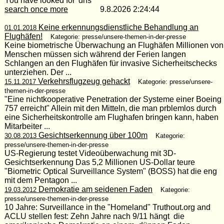
You have looked for 'dhs'
search once more
9.8.2026 2:24:44
Keine erkennungsdienstliche Behandlung an
01.01.2018
Flughäfen!
Kategorie: presse/unsere-themen-in-der-presse
Keine biometrische Überwachung an Flughäfen Millionen von
Menschen müssen sich während der Ferien langen
Schlangen an den Flughäfen für invasive Sicherheitschecks
unterziehen. Der ...
Verkehrsflugzeug gehackt
15.11.2017
Kategorie: presse/unsere-
themen-in-der-presse
"Eine nichtkooperative Penetration der Systeme einer Boeing
757 erreicht" Allein mit den Mitteln, die man prblemlos durch
eine Sicherheitskontrolle am Flughafen bringen kann, haben
Mitarbeiter ...
Gesichtserkennung über 100m
30.08.2013
Kategorie:
presse/unsere-themen-in-der-presse
US-Regierung testet Videoüberwachung mit 3D-
Gesichtserkennung Das 5,2 Millionen US-Dollar teure
"Biometric Optical Surveillance System" (BOSS) hat die eng
mit dem Pentagon ...
Demokratie am seidenen Faden
19.03.2012
Kategorie:
presse/unsere-themen-in-der-presse
10 Jahre: Surveillance in the "Homeland" Truthout.org and
ACLU stellen fest: Zehn Jahre nach 9/11 hängt die