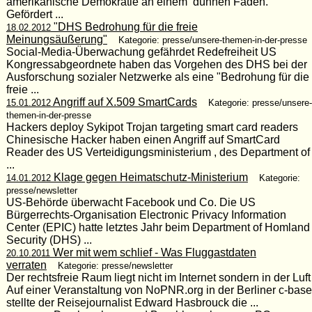
amerikanische Demokratie an einem dünnen Faden.
Gefördert ...
"DHS Bedrohung für die freie
18.02.2012
Meinungsäußerung"
Kategorie: presse/unsere-themen-in-der-presse
Social-Media-Überwachung gefährdet Redefreiheit US
Kongressabgeordnete haben das Vorgehen des DHS bei der
Ausforschung sozialer Netzwerke als eine "Bedrohung für die
freie ...
Angriff auf X.509 SmartCards
15.01.2012
Kategorie: presse/unsere-
themen-in-der-presse
Hackers deploy Sykipot Trojan targeting smart card readers
Chinesische Hacker haben einen Angriff auf SmartCard
Reader des US Verteidigungsministerium , des Department of
...
Klage gegen Heimatschutz-Ministerium
14.01.2012
Kategorie:
presse/newsletter
US-Behörde überwacht Facebook und Co. Die US
Bürgerrechts-Organisation Electronic Privacy Information
Center (EPIC) hatte letztes Jahr beim Department of Homland
Security (DHS) ...
Wer mit wem schlief - Was Fluggastdaten
20.10.2011
verraten
Kategorie: presse/newsletter
Der rechtsfreie Raum liegt nicht im Internet sondern in der Luft
Auf einer Veranstaltung von NoPNR.org in der Berliner c-base
stellte der Reisejournalist Edward Hasbrouck die ...