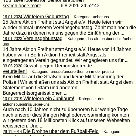
You have looked for 'demonstrationen'
search once more
6.8.2026 24:52:43
Wir feiern Geburtstag
18.01.2024
Kategorie: ueberuns
15 Jahre Aktion Freiheit statt Angst e.V. Heute feiern wir
wieder einmal unseren Vereinsgeburtstag. Zählt man noch die
Jahre dazu in denen wir uns gegen die Einführung der ...
Vereinsgeburtstag
18.01.2023
Kategorie: das-aktionsbuendnis/ueber-
uns
14 Jahre Aktion Freiheit statt Angst e.V. Heute vor 14 Jahren
haben wir in Berlin Aktion Freiheit statt Angst als
eingetragenen Verein gegründet. Wir engagieren uns für ...
Gewalt gegen Demonstrierende
03.06.2020
verurteilen!
Kategorie: presse/unsere-themen-in-der-presse
Kein Militär auf die Straßen und keine Militarisierung der
Polizei! Wir schließen uns als Aktion Freiheit statt Angst dem
Statement von Oxfam und anderen
Bürgerrechtsorganisationen ...
Wir feiern ein Jubiläum!
10.07.2019
Kategorie: das-
aktionsbuendnis/ueber-uns
Auch nach 10 Jahren nicht zu überhören Nur wenige Tage
nach unserer diesjährigen Mitgliederversammlung konnten
wir gestern den 18 Millionsten Klick auf unseren Webseiten
registrieren. Und ...
Die Drohne über dem Fußball-Feld
29.11.2014
Kategorie: