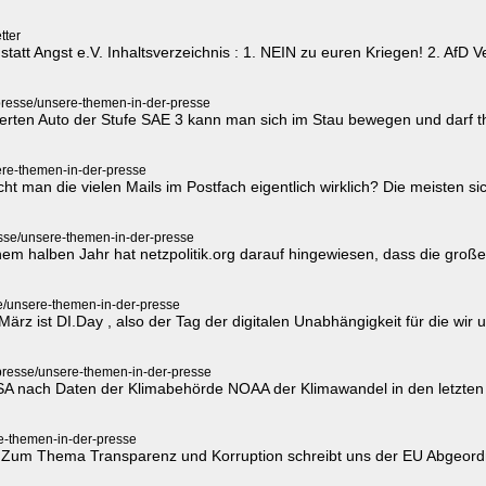
tter
statt Angst e.V. Inhaltsverzeichnis : 1. NEIN zu euren Kriegen! 2. AfD
presse/unsere-themen-in-der-presse
erten Auto der Stufe SAE 3 kann man sich im Stau bewegen und darf t
ere-themen-in-der-presse
t man die vielen Mails im Postfach eigentlich wirklich? Die meisten sic
esse/unsere-themen-in-der-presse
inem halben Jahr hat netzpolitik.org darauf hingewiesen, dass die g
e/unsere-themen-in-der-presse
rz ist DI.Day , also der Tag der digitalen Unabhängigkeit für die wir u
presse/unsere-themen-in-der-presse
n USA nach Daten der Klimabehörde NOAA der Klimawandel in den letzt
e-themen-in-der-presse
 Zum Thema Transparenz und Korruption schreibt uns der EU Abgeordn