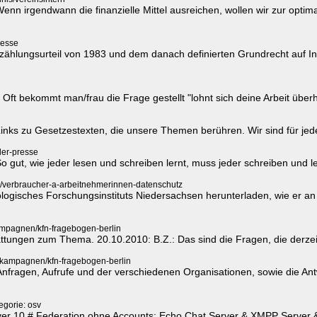
n irgendwann die finanzielle Mittel ausreichen, wollen wir zur optimal
resse
ählungsurteil von 1983 und dem danach definierten Grundrecht auf Info
 Oft bekommt man/frau die Frage gestellt "lohnt sich deine Arbeit überha
ks zu Gesetzestexten, die unsere Themen berühren. Wir sind für jeden 
der-presse
 So gut, wie jeder lesen und schreiben lernt, muss jeder schreiben und 
/verbraucher-a-arbeitnehmerinnen-datenschutz
gisches Forschungsinstituts Niedersachsen herunterladen, wie er an d
ampagnen/kfn-fragebogen-berlin
attungen zum Thema. 20.10.2010: B.Z.: Das sind die Fragen, die derzei
 kampagnen/kfn-fragebogen-berlin
Anfragen, Aufrufe und der verschiedenen Organisationen, sowie die An
egorie: osv
er 10 # Federation ohne Accounts: Echo Chat Server & XMPP Server & M