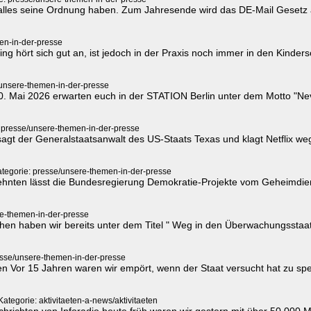
alles seine Ordnung haben. Zum Jahresende wird das DE-Mail Gesetz a
en-in-der-presse
ng hört sich gut an, ist jedoch in der Praxis noch immer in den Kinders
/unsere-themen-in-der-presse
20. Mai 2026 erwarten euch in der STATION Berlin unter dem Motto "Ne
 presse/unsere-themen-in-der-presse
. sagt der Generalstaatsanwalt des US-Staats Texas und klagt Netflix w
tegorie: presse/unsere-themen-in-der-presse
hnten lässt die Bundesregierung Demokratie-Projekte vom Geheimdiens
re-themen-in-der-presse
chen haben wir bereits unter dem Titel " Weg in den Überwachungsstaat "
esse/unsere-themen-in-der-presse
en Vor 15 Jahren waren wir empört, wenn der Staat versucht hat zu sp
Kategorie: aktivitaeten-a-news/aktivitaeten
hrichten von Inforadio heute früh waren wir gestern mit über 50.000 