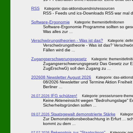
RSS
Kategorie: das-aktionsbuendnis/ressourcen
RSS - Feeds und ics-Downloads RSS war mal die
Software-Ergonomie
Kategorie: themen/definitionen
Software-Ergonomie Programme sollten so gesch
Was alles zur ...
Verschwörungstheorien - Was ist das?
Kategorie: defi
Verschwörungstheorie - Was ist das? Verschwör
Fällen wird die ...
Zugangserschwerungsgesetz
Kategorie: themen/definit
Zugangserschwerungsgesetz Das Gesetz zur Er
ZugErschwG) soll den Zugang zu ...
202608 Newsletter August 2026
Kategorie: das-aktions
08/2026 Newsletter und Termine Aktion Freiheit
Berliner ...
IFG schützen!
26.07.2026
Kategorie: presse/unsere-them
Keine Akteneinsicht wegen "Bedrohungslage" Ers
Sicherheitsgründen sollen ...
Staatsgewalt demonstrierte Stärke
09.07.2026
Kategori
Zur Demonstrationsbeobachtung in Erfurt ... sch
kommt zu dem ...
Bekenntnis zur "Staatsräson"
07.07.2026
Kategorie: pr