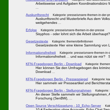
Arbeitsweise und Aufgaben Koordinationsbüro Wen
...
Auskunftsrecht
Kategorie: presse/unsere-themen-in-der-p
Auskunftsrecht und Musterbriefe Aus dem Volksz
weitgehendes ...
Erfolge
Kategorie: presse/unsere-themen-in-der-presse
Sisyphos - oder lohnt sich die Arbeit überhaupt?
Gesetzestexte
Kategorie: themen/definitionen
Gesetzestexte Hier eine kleine Sammlung von Lin
Informationsfreiheit
Kategorie: presse/unsere-themen-in-
Informationsfreiheit ... und was nützt sie mir?
KFN-Fragebogen Berlin - Download
Kategorie: themen
Hier können Sie den Umfragebogen des kriminolo
Download ...
KFN-Fragebogen Berlin - Pressespiegel
Kategorie: k
Hier sammeln wir Presseartikel und Berichterst
KFN-Fragebogen Berlin - Stellungnahmen
Kategorie:
An dieser Stelle sammeln wir Stellungnahmen, 
Forschung (SenBW), ...
Open Source Verschlüsselung - 10_Echo-Server
Kat
10 # Federation ohne Accounts: Echo Chat Serv