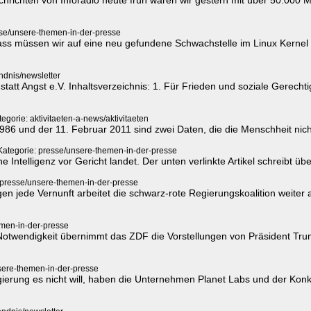
sse/unsere-themen-in-der-presse
lass müssen wir auf eine neu gefundene Schwachstelle im Linux Kernel
ndnis/newsletter
statt Angst e.V. Inhaltsverzeichnis: 1. Für Frieden und soziale Gerecht
tegorie: aktivitaeten-a-news/aktivitaeten
1986 und der 11. Februar 2011 sind zwei Daten, die die Menschheit nich
Kategorie: presse/unsere-themen-in-der-presse
he Intelligenz vor Gericht landet. Der unten verlinkte Artikel schreibt übe
 presse/unsere-themen-in-der-presse
gen jede Vernunft arbeitet die schwarz-rote Regierungskoalition weite
emen-in-der-presse
wendigkeit übernimmt das ZDF die Vorstellungen von Präsident Trump ü
sere-themen-in-der-presse
ierung es nicht will, haben die Unternehmen Planet Labs und der Konkur