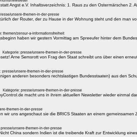
endnis/newsletter
statt Angst e.V. Inhaltsverzeichnis: 1. Raus zu den Ostermärschen 2. 
presse/unsere-themen-in-der-presse
atürlich der Router, der zu Hause in der Wohnung steht und den man v
e: themen/zensur-a-informationsfreiheit
sbeginn haben wir gestern Vormittag am Spreeufer hinter dem Bundes
Kategorie: presse/unsere-themen-in-der-presse
setz! Arne Semsrott von Frag den Staat schreibt uns über einen erneut
: presse/unsere-themen-in-der-presse
inigen anderen besonders rechtslastigen Bundesstaaten) aus den Schu
Kategorie: presse/unsere-themen-in-der-presse
yControl.de macht uns in ihrem aktuellen Newsletter wieder einmal d
sere-themen-in-der-presse
en wir uns angeschaut sie die BRICS Staaten an einem gemeinsamen Z
: presse/unsere-themen-in-der-presse
cht China sondern Indien ist die treibende Kraft zur Entwicklung eine