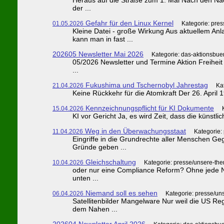
der ...
Gefahr für den Linux Kernel
01.05.2026
Kategorie: pre
Kleine Datei - große Wirkung Aus aktuellem An
kann man in fast ...
202605 Newsletter Mai 2026
Kategorie: das-aktionsbue
05/2026 Newsletter und Termine Aktion Freiheit 
...
Fukushima und Tschernobyl Jahrestag
21.04.2026
Ka
Keine Rückkehr für die Atomkraft Der 26. April 
Kennzeichnungspflicht für KI Dokumente
15.04.2026
KI vor Gericht Ja, es wird Zeit, dass die künstlic
Weg in den Überwachungsstaat
11.04.2026
Kategorie:
Eingriffe in die Grundrechte aller Menschen Ge
Gründe geben ...
Gleichschaltung
10.04.2026
Kategorie: presse/unsere-th
oder nur eine Compliance Reform? Ohne jede Not
unten ...
Niemand soll es sehen
06.04.2026
Kategorie: presse/un
Satellitenbilder Mangelware Nur weil die US Reg
dem Nahen ...
202604 Newsletter April 2026