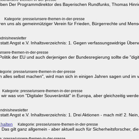
eiben Der Programmdirektor des Bayerischen Rundfunks, Thomas Hinric
Kategorie: presse/unsere-themen-in-der-presse
eren uns als gemeinnütziger Verein für Frieden, Bürgerrechte und Mensch
ndnis/newsletter
statt Angst e.V. Inhaltsverzeichnis: 1. Gegen verfassungswidrige Überw
/unsere-themen-in-der-presse
olitik der EU und auch derjenigen der Bundesregierung sollte die "digita
tegorie: presse/unsere-themen-in-der-presse
 alles selbst machen", wird man sich in einigen Jahren sagen und im 
Kategorie: presse/unsere-themen-in-der-presse
wir was von "Digitaler Souveränität" in Europa, aber gleichzeitig we
ndnis/newsletter
tatt Angst e.V. Inhaltsverzeichnis: 1. Drei Aktionen - mach mit! 2. Nein
 halten
Kategorie: presse/unsere-themen-in-der-presse
. Das gilt ganz allgemein - aber aktuell auch für Sicherheitsforscher, d
e: presse/unsere-themen-in-der-presse