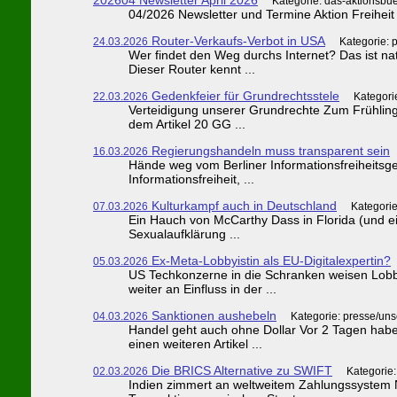
Kategorie: das-aktionsbu
04/2026 Newsletter und Termine Aktion Freiheit 
Router-Verkaufs-Verbot in USA
24.03.2026
Kategorie: 
Wer findet den Weg durchs Internet? Das ist n
Dieser Router kennt ...
Gedenkfeier für Grundrechtsstele
22.03.2026
Kategori
Verteidigung unserer Grundrechte Zum Frühling
dem Artikel 20 GG ...
Regierungshandeln muss transparent sein
16.03.2026
Hände weg vom Berliner Informationsfreiheitsge
Informationsfreiheit, ...
Kulturkampf auch in Deutschland
07.03.2026
Kategorie
Ein Hauch von McCarthy Dass in Florida (und e
Sexualaufklärung ...
Ex-Meta-Lobbyistin als EU-Digitalexpertin?
05.03.2026
US Techkonzerne in die Schranken weisen Lobb
weiter an Einfluss in der ...
Sanktionen aushebeln
04.03.2026
Kategorie: presse/un
Handel geht auch ohne Dollar Vor 2 Tagen hab
einen weiteren Artikel ...
Die BRICS Alternative zu SWIFT
02.03.2026
Kategorie
Indien zimmert an weltweitem Zahlungssystem Ni