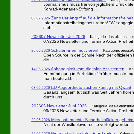
Journalismus muss frei von jeglichem Druck bl
Konrad-Adenauer-Stiftung ...
Zentraler Angriff auf die Informationsfreiheit
06.07.2026
Informationsfreiheitsgesetz retten! "Wir engagi
steht ...
202607 Newsletter Juli 2026
Kategorie: das-aktionsbue
07/2026 Newsletter und Termine Aktion Freiheit 
SchülerInnen motivieren!
25.06.2026
Kategorie: presse
Open Source in der Schule Nach der offiziellen P
die ...
Abhängigkeit vom digitalen Assistenten
14.06.2026
Ka
Entmündigung in Perfektion "Früher musste man
man heute z.B. ...
EU Abgeordnete suchen künftig mit Qwant
03.06.2026
Gaaanz langsam tut sich was Seit Jahren hören 
durch uns ...
202606 Newsletter Juni 2026
Kategorie: das-aktionsbue
06/2026 Newsletter und Termine Aktion Freiheit s
Microsoft möchte Sicherheitslücken geheim
29.05.2026
Nicht der Whistleblower sollte verfolgt werden ..
Niemand wil ein totes Pferd reiten
25.05.2026
Kategori