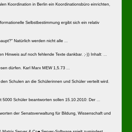
en Koordination in Berlin ein Koordinationsbüro einrichten,
rmationelle Selbstbestimmung ergibt sich ein relativ
upt?" Natürlich werden nicht alle ...
Hinweis auf noch fehlende Texte dankbar. ;-)) Inhalt: ...
lesen dürfen. Karl Marx MEW 1,5.73 ...
en Schulen an die Schülerinnen und Schüler verteilt wird.
t 5000 Schüler beantworten sollen 15.10.2010: Der ...
tworten der Senatsverwaltung für Bildung, Wissenschaft und
atrix Server & Co● Server-Software spielt zumindest ...