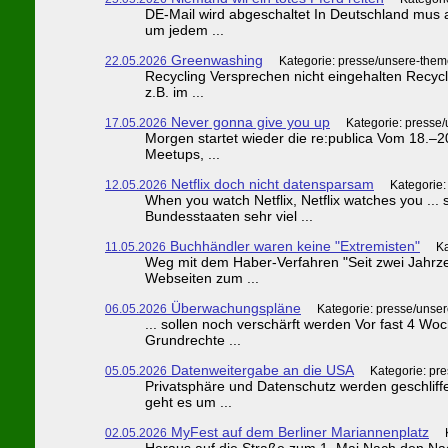
DE-Mail wird abgeschaltet In Deutschland mus 
um jedem ...
Greenwashing
22.05.2026
Kategorie: presse/unsere-them
Recycling Versprechen nicht eingehalten Recycli
z.B. im ...
Never gonna give you up
17.05.2026
Kategorie: presse
Morgen startet wieder die re:publica Vom 18.–
Meetups, ...
Netflix doch nicht datensparsam
12.05.2026
Kategorie:
When you watch Netflix, Netflix watches you ..
Bundesstaaten sehr viel ...
Buchhändler waren keine "Extremisten"
11.05.2026
Ka
Weg mit dem Haber-Verfahren "Seit zwei Jahrze
Webseiten zum ...
Überwachungspläne
06.05.2026
Kategorie: presse/unse
... sollen noch verschärft werden Vor fast 4 Wo
Grundrechte ...
Datenweitergabe an die USA
05.05.2026
Kategorie: pr
Privatsphäre und Datenschutz werden geschliff
geht es um ...
MyFest auf dem Berliner Mariannenplatz
02.05.2026
Heraus auf die Straße zum 1. Mai Nach den Nac