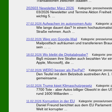
Transaktionen zwischen Staaten ...
202603 Newsletter März 2026
Kategorie: presse/newsle
03/2026 Newsletter und Termine Aktion Freiheit 
wichtig 5. ...
Aufwachen im autonomen Auto
27.02.2026
Kategorie: 
Wie lange dauert das? In einem hochautomatisi
Straße nehmen. Auch ...
Weg von Google-Mail
23.02.2026
Kategorie: presse/uns
Mailpostfach aufräumen und transferieren Brauch
sein ... ...
Wo bleibt die Digitalabgabe?
18.02.2026
Kategorie: pr
Big5 müssen ihre Strafen auch bezahlen Vor e
Apple, Microsoft), die ...
WERO besser als PayPal?
17.02.2026
Kategorie: press
Den Teufel mit dem Belzebub austreiben Am 1. Mä
gemeinsame ...
Trump kippt Klimaschutzgesetz
14.02.2026
Kategorie: 
7700 Tote - aber Autos billiger Obwohl in de
rund 1600 Milliarden ...
Korruption in der EU
11.02.2026
Kategorie: presse/unser
Daniel Freund berichtet aus dem EU Parlament
Welt ist korrupter ...