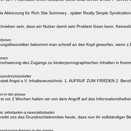
 Abkürzung für Rich Site Summary , später Really Simple Syndication
rieben sein, dass ein Nutzer damit sein Problem lösen kann. Keinesf
nitionen
ungstheoretiker bekommt man schnell an den Kopf geworfen, wenn z.B
ionen
schwerung des Zugangs zu kinderpornographischen Inhalten in Kom
buendnis/newsletter
 statt Angst e.V. Inhaltsverzeichnis: 1. AUFRUF ZUM FRIEDEN 2. Berufs
en-in-der-presse
t vor 2 Wochen hatten wir von dem Angriff auf das Informationsfreihe
e: aktivitaeten-a-news/aktivitaeten
reibt uns das Grundrechtekomitee heute, dass nun ihr vollständiger Ber
esse/unsere-themen-in-der-presse