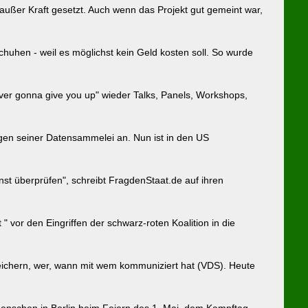
ußer Kraft gesetzt. Auch wenn das Projekt gut gemeint war,
chuhen - weil es möglichst kein Geld kosten soll. So wurde
ver gonna give you up" wieder Talks, Panels, Workshops,
egen seiner Datensammelei an. Nun ist in den US
t überprüfen", schreibt FragdenStaat.de auf ihren
 vor den Eingriffen der schwarz-roten Koalition in die
eichern, wer, wann mit wem kommuniziert hat (VDS). Heute
Menschen in Berlin beim Feiern des 1. Mai, dem Kampftag