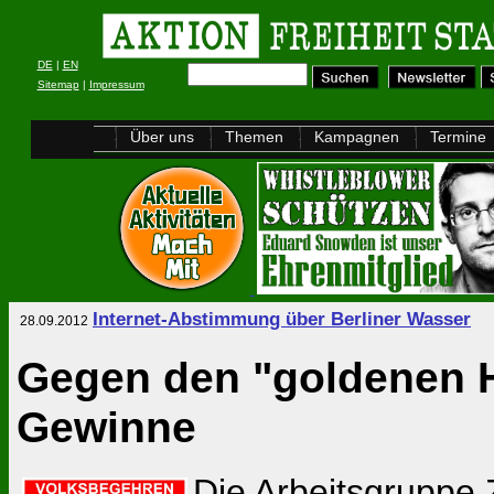
DE
|
EN
Sitemap
|
Impressum
Über uns
Themen
Kampagnen
Termine
Internet-Abstimmung über Berliner Wasser
28.09.2012
Gegen den "goldenen H
Gewinne
Die Arbeitsgruppe Z