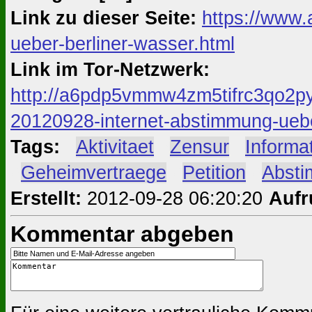
Link zu dieser Seite:
https://www.
ueber-berliner-wasser.html
Link im Tor-Netzwerk:
http://a6pdp5vmmw4zm5tifrc3qo2py
20120928-internet-abstimmung-uebe
Tags:
#
Aktivitaet
#
Zensur
#
Informat
#
Geheimvertraege
#
Petition
#
Abst
Erstellt:
2012-09-28 06:20:20
Aufr
Kommentar abgeben