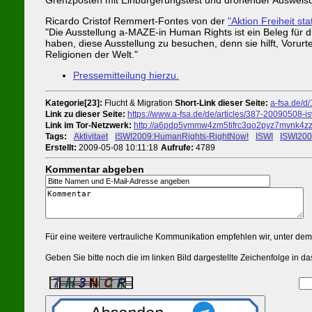
Ricardo Cristof Remmert-Fontes von der
"Aktion Freiheit stat
"Die Ausstellung a-MAZE-in Human Rights ist ein Beleg für d
haben, diese Ausstellung zu besuchen, denn sie hilft, Vorurt
Religionen der Welt."
Pressemitteilung hierzu.
Kategorie[23]:
Flucht & Migration
Short-Link dieser Seite:
a-fsa.de/d
Link zu dieser Seite:
https://www.a-fsa.de/de/articles/387-20090508-i
Link im Tor-Netzwerk:
http://a6pdp5vmmw4zm5tifrc3qo2pyz7mvnk4zzi
Tags:
#
Aktivitaet
#
ISWI2009:HumanRights-RightNow!
#
ISWI
#
ISWI20
Erstellt:
2009-05-08 10:11:18
Aufrufe:
4789
Kommentar abgeben
Für eine weitere vertrauliche Kommunikation empfehlen wir, unter de
Geben Sie bitte noch die im linken Bild dargestellte Zeichenfolge in