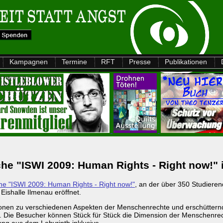
Kampagnen
Termine
RFT
Presse
Publikationen
oche "ISWI 2009: Human Rights - Right now!" 
he "ISWI 2009: Human Rights - Right now!"
, an der über 350 Studieren
Eishalle Ilmenau eröffnet.
 Stationen zu verschiedenen Aspekten der Menschenrechte und erschüt
and. Die Besucher können Stück für Stück die Dimension der Menschenr
ng aus dem Labyrinth inklusive.