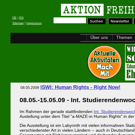
DE
|
EN
Sitemap
|
Impressum
Über uns
Themen
ISWI: Human Rights - Right Now!
08.05.2009
08.05.-15.05.09 - Int. Studierendenw
Im Rahmen der gerade stattfindenden
Int. Studierendenwoc
Austellung unter dem Titel "a-MAZE-in Human Rights" in der 
Die Ausstellung ist ein Labyrinth mit vielen informativen
verschiedenster Art in vielen Ländern -- auch in Deutschl
Grenzposten mit Einbürgerungstest und drohender Ausweisu