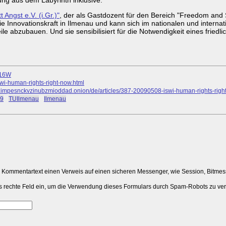
t Angst e.V. (i.Gr.)"
, der als Gastdozent für den Bereich "Freedom and S
ie Innovationskraft in Ilmenau und kann sich im nationalen und internat
eile abzubauen. Und sie sensibilisiert für die Notwendigkeit eines fri
/16W
swi-human-rights-right-now.html
mpesnckvzinubzmioddad.onion/de/articles/387-20090508-iswi-human-rights-right
09
#
TUIlmenau
#
Ilmenau
m Kommentartext einen Verweis auf einen sicheren Messenger, wie Session, Bitme
 das rechte Feld ein, um die Verwendung dieses Formulars durch Spam-Robots zu ve