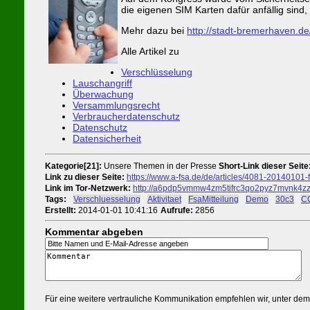
die eigenen SIM Karten dafür anfällig sind, 
Mehr dazu bei
http://stadt-bremerhaven.d
Alle Artikel zu
Verschlüsselung
Lauschangriff
Überwachung
Versammlungsrecht
Verbraucherdatenschutz
Datenschutz
Datensicherheit
Kategorie[21]:
Unsere Themen in der Presse
Short-Link dieser Seite
Link zu dieser Seite:
https://www.a-fsa.de/de/articles/4081-20140101
Link im Tor-Netzwerk:
http://a6pdp5vmmw4zm5tifrc3qo2pyz7mvnk4zzi
Tags:
#
Verschluesselung
#
Aktivitaet
#
FsaMitteilung
#
Demo
#
30c3
#
C
Erstellt:
2014-01-01 10:41:16
Aufrufe:
2856
Kommentar abgeben
Für eine weitere vertrauliche Kommunikation empfehlen wir, unter de