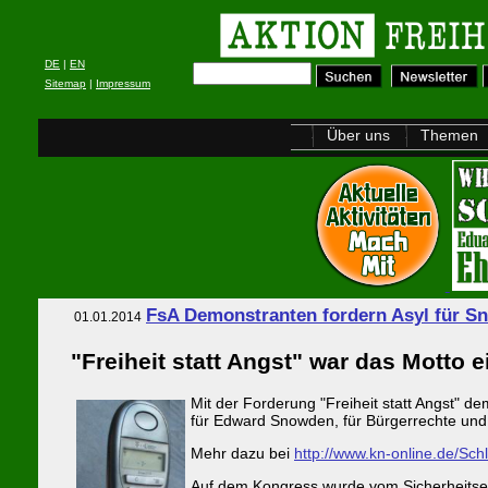
DE
|
EN
Sitemap
|
Impressum
Über uns
Themen
FsA Demonstranten fordern Asyl für S
01.01.2014
"Freiheit statt Angst" war das Motto
Mit der Forderung "Freiheit statt Angst"
für Edward Snowden, für Bürgerrechte und
Mehr dazu bei
http://www.kn-online.de/Sc
Auf dem Kongress wurde vom Sicherheitsexp