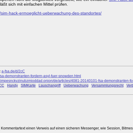
läßt sich mit einfachen Mittel prüfen.
e/sim-hack-ermoeglicht-ueberwachung-des-standortes/
:
a-fsa.de/d/2cC
-fsa-demonstranten-fordern-asyl-fuer-snowden.html
mpesnckvzinubzmioddad.onion/de/articles/4081-20140101-fsa-demonstranten-for
CC
#
Handy
#
SIMKarte
#
Lauschangriff
#
Ueberwachung
#
Versammlungsrecht
#
Ver
m Kommentartext einen Verweis auf einen sicheren Messenger, wie Session, Bitme