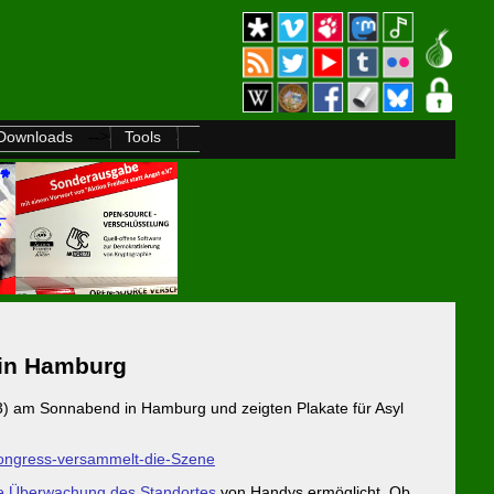
-->
Downloads
Tools
 in Hamburg
3) am Sonnabend in Hamburg und zeigten Plakate für Asyl
kongress-versammelt-die-Szene
e Überwachung des Standortes
von Handys ermöglicht. Ob