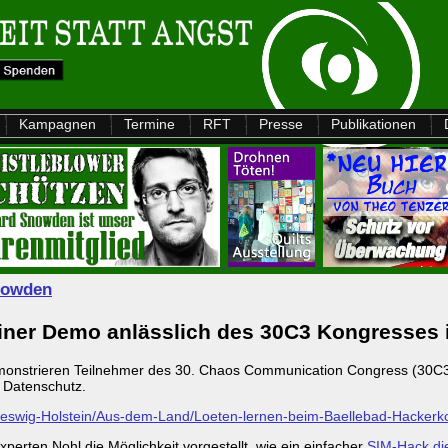
Kampagnen
Termine
RFT
Presse
Publikationen
nowden
 einer Demo anlässlich des 30C3 Kongresses
 demonstrieren Teilnehmer des 30. Chaos Communication Congress (30C
 Datenschutz.
hleswig-Holstein/Aus-dem-Land/Loeten-lernen-beim-Baellebad-Hacker
erten Nohl die Möglichkeit vorgestellt, wie ein einfacher
SIM-Hack di