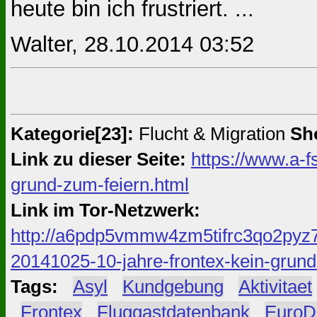
heute bin ich frustriert. ...
Walter, 28.10.2014 03:52
Kategorie[23]:
Flucht & Migration
Sho
Link zu dieser Seite:
https://www.a-f
grund-zum-feiern.html
Link im Tor-Netzwerk:
http://a6pdp5vmmw4zm5tifrc3qo2pyz7
20141025-10-jahre-frontex-kein-grund
Tags:
#
Asyl
#
Kundgebung
#
Aktivitaet
#
Frontex
#
Fluggastdatenbank
#
Euro