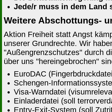
Jede/r muss in dem Land 
Weitere Abschottungs-
Aktion Freiheit statt Angst kä
unserer Grundrechte. Wir habe
"Außengrenzschutzes" durch 
über uns "hereingebrochen" sin
EuroDAC (Fingerbdruckdatei 
Schengen-Informationssyste
Visa-Warndatei (visumreleva
Einladerdatei (soll terrorver
Entry-Exit-System (soll Zutr