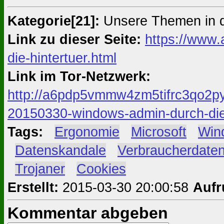
Kategorie[21]:
Unsere Themen in 
Link zu dieser Seite:
https://www.
die-hintertuer.html
Link im Tor-Netzwerk:
http://a6pdp5vmmw4zm5tifrc3qo2py
20150330-windows-admin-durch-die-
Tags:
#
Ergonomie
#
Microsoft
#
Win
#
Datenskandale
#
Verbraucherdate
#
Trojaner
#
Cookies
Erstellt:
2015-03-30 20:00:58
Aufr
Kommentar abgeben