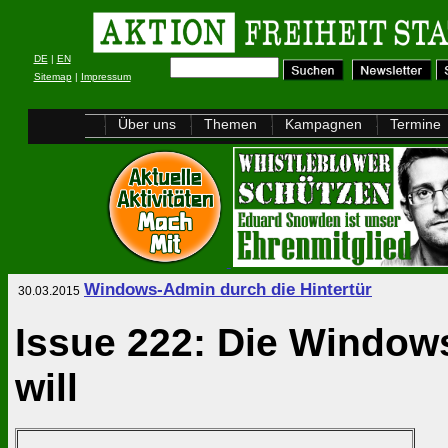
DE
|
EN
Sitemap
|
Impressum
Über uns
Themen
Kampagnen
Termine
Windows-Admin durch die Hintertür
30.03.2015
Issue 222: Die Windows
will