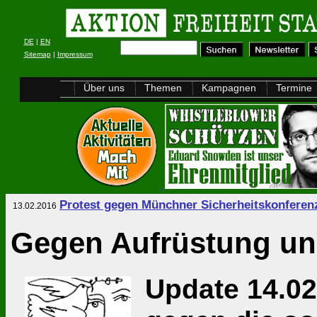
DE
|
EN
Sitemap
|
Impressum
Über uns
Themen
Kampagnen
Termine
Protest gegen Münchner Sicherheitskonferen
13.02.2016
Gegen Aufrüstung un
Update 14.02