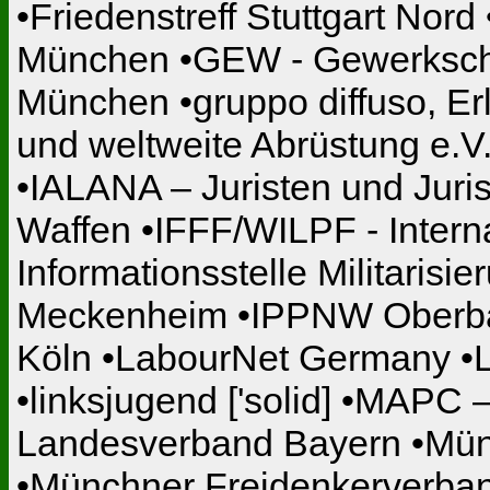
•Friedenstreff Stuttgart Nor
München •GEW - Gewerkscha
München •gruppo diffuso, E
und weltweite Abrüstung e.V
•IALANA – Juristen und Juri
Waffen •IFFF/WILPF - Interna
Informationsstelle Militarisi
Meckenheim •IPPNW Oberbay
Köln •LabourNet Germany •LA
•linksjugend ['solid] •MAP
Landesverband Bayern •Mün
•Münchner Freidenkerverban