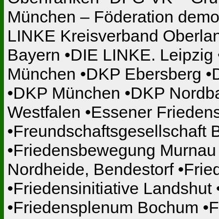
München – Föderation demokr
LINKE Kreisverband Oberlan
Bayern •DIE LINKE. Leipzig
München •DKP Ebersberg •
•DKP München •DKP Nordbay
Westfalen •Essener Frieden
•Freundschaftsgesellschaft
•Friedensbewegung Murnau •
Nordheide, Bendestorf •Fried
•Friedensinitiative Landshut 
•Friedensplenum Bochum •F