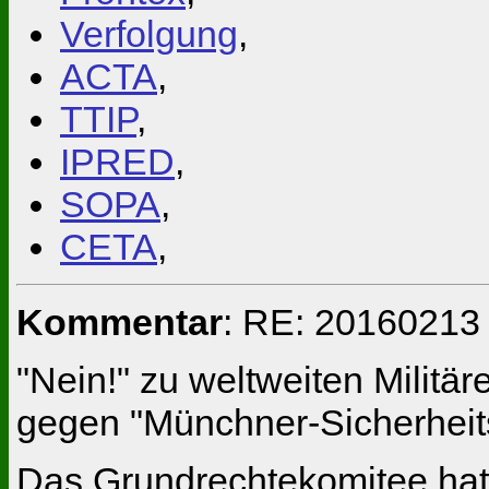
Verfolgung
,
ACTA
,
TTIP
,
IPRED
,
SOPA
,
CETA
,
Kommentar
: RE: 20160213 
"Nein!" zu weltweiten Militä
gegen "Münchner-Sicherheit
Das Grundrechtekomitee hat 