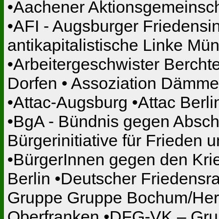
•Aachener Aktionsgemeinschaf
•AFI - Augsburger Friedensinit
antikapitalistische Linke M
•Arbeitergeschwister Bercht
Dorfen • Assoziation Dämme
•Attac-Augsburg •Attac Berli
•BgA - Bündnis gegen Absc
Bürgerinitiative für Friede
•BürgerInnen gegen den Krie
Berlin •Deutscher Friedens
Gruppe Gruppe Bochum/Her
Oberfranken •DFG-VK – Grup