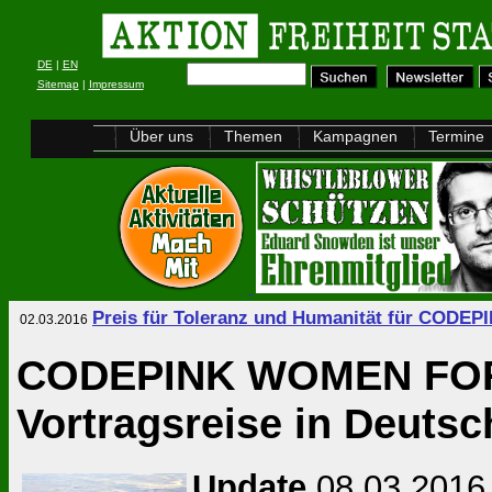
DE
|
EN
Sitemap
|
Impressum
Über uns
Themen
Kampagnen
Termine
Preis für Toleranz und Humanität für CODEP
02.03.2016
CODEPINK WOMEN FOR P
Vortragsreise in Deutsch
Updat
e
08.03.2016 