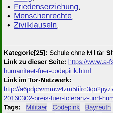
Friedenserziehung
,
Menschenrechte
,
Zivilklauseln
,
Kategorie[25]:
Schule ohne Militär
Sh
Link zu dieser Seite:
https://www.a-f
humanitaet-fuer-codepink.html
Link im Tor-Netzwerk:
http://a6pdp5vmmw4zm5tifrc3qo2pyz7
20160302-preis-fuer-toleranz-und-hum
Tags:
#
Militaer
#
Codepink
#
Bayreuth