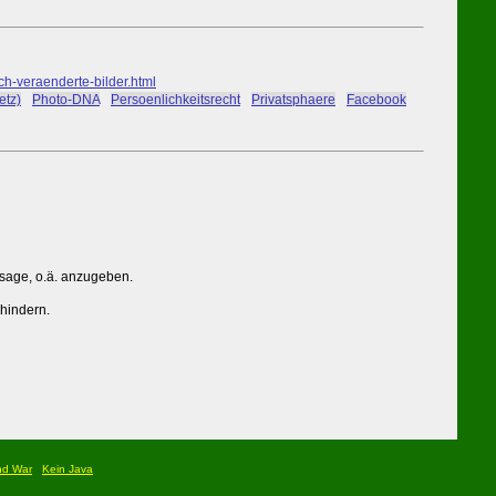
-veraenderte-bilder.html
etz)
#
Photo-DNA
#
Persoenlichkeitsrecht
#
Privatsphaere
#
Facebook
ssage, o.ä. anzugeben.
rhindern.
nd War
Kein Java