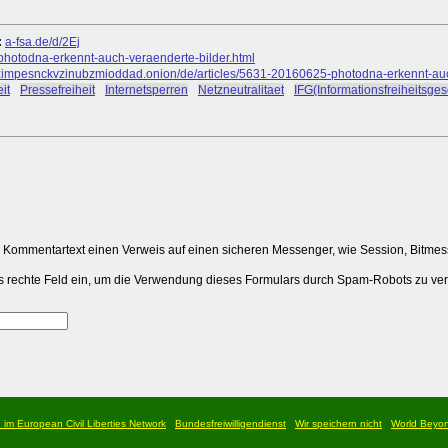
:
a-fsa.de/d/2Ej
-photodna-erkennt-auch-veraenderte-bilder.html
mpesnckvzinubzmioddad.onion/de/articles/5631-20160625-photodna-erkennt-auch
it
#
Pressefreiheit
#
Internetsperren
#
Netzneutralitaet
#
IFG(Informationsfreiheitsges
m Kommentartext einen Verweis auf einen sicheren Messenger, wie Session, Bitme
 das rechte Feld ein, um die Verwendung dieses Formulars durch Spam-Robots zu ve
d im European Civil Liberties Network
Bundesfreiwilligendienst
Wir speichern nicht
World Beyo