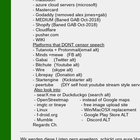
- azure cloud servers (microsoft)
- Mastercard
- Godaddy (removed alex jones+gab)
- MEDIUM (Baned GAB Oct-2018)
- Shopify (Baned GAB Oct-2018)
- Cloudflare
- pusher.com
- WIKI
Platforms that DONT censor speech
- Tutanota + Protonmail(email alt)
- Minds +mewe (FB alt)
- Gabai (Twitter alt)
- Bitchute (Youtube alt)
- Wire (skype alt)
- Librepay (Donation alt)
- Startengine (Kickstarter alt)
- peertube (DIY self host youtube stream style serv
Also look into
:
- searX.me or Duckduckgo (search alt)
- OpenStreetmap - instead of Google maps
- imgtc or tineye - free image upload site
- Linux - Win/MacOSX replacement
- f-droid.org - Google Play Store ALT
- Mumble - Discord ALT
Regards Ch.
Wir werden diese Listen gern erweitern, schickt uns eure Vo