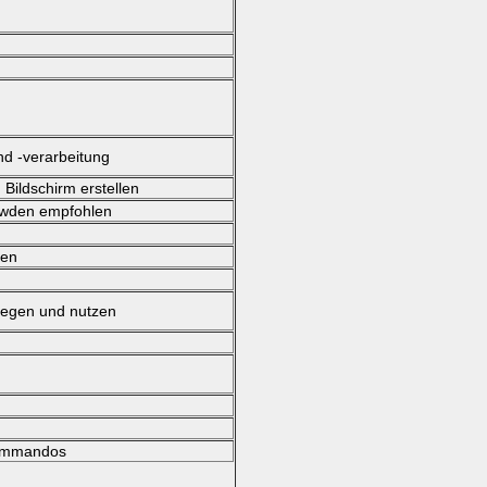
nd -verarbeitung
Bildschirm erstellen
wden empfohlen
fen
legen und nutzen
Kommandos