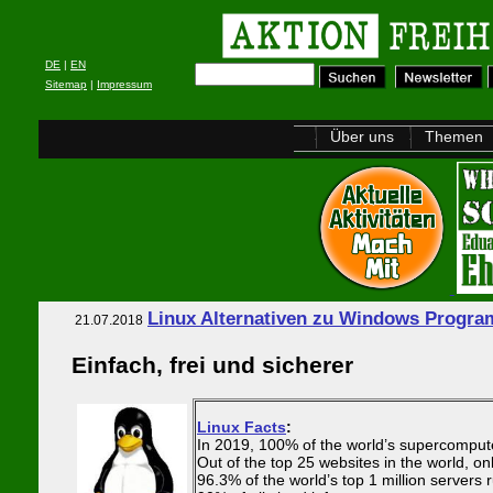
DE
|
EN
Sitemap
|
Impressum
Über uns
Themen
Linux Alternativen zu Windows Progr
21.07.2018
Einfach, frei und sicherer
Linux Facts
:
In 2019, 100% of the world’s supercomput
Out of the top 25 websites in the world, onl
96.3% of the world’s top 1 million servers 