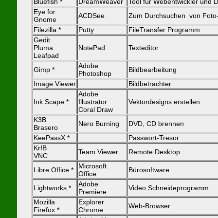
Bluefish *
DreamWeaver
Tool für Webentwickler und 
Eye for
ACDSee
Zum Durchsuchen von Foto- 
Gnome
Filezilla *
Putty
FileTransfer Programm
Gedit
Pluma
NotePad
Texteditor
Leafpad
Adobe
Gimp *
Bildbearbeitung
Photoshop
Image Viewer
Bildbetrachter
Adobe
Ink Scape *
Illustrator
Vektordesigns erstellen
Coral Draw
K3B
Nero Burning
DVD, CD brennen
Brasero
KeePassX *
Passwort-Tresor
KrfB
Team Viewer
Remote Desktop
VNC
Microsoft
Libre Office *
Bürosoftware
Office
Adobe
Lightworks *
Video Schneideprogramm
Premiere
Mozilla
Explorer
Web-Browser
Firefox *
Chrome