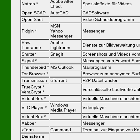
Adobe After
Natron *
Spezialeffekte für Videos
Effect
Open SCAD
AutoCAD
CADSoftware
Open Shot
Video Schneideprogramm
MSN
Pidgin *
Yahoo
Messenger
Messenger
Raw
Adobe
Dienste zur Bildverwaltung u
Therapee
Lightroom
Shutter
SnagIt
Screenshots und Videos vom 
Signal *
Messenger, von Edward Sno
Thunderbird *
MS Outlook
Mailprogramm
Tor Browser *
Browser zum anonymen Sur
Transmisson
uTorrent
P2P Dateitransfer
TrueCrypt *
Verschlüsselte Laufwerke an
VeraCrypt *
Virtual Box *
Virtuelle Maschine einrichten
Windows
VLC Player *
Videoplayer
Media Player
Virtual Box *
Virtuelle Maschine einrichten
Xabber
Messenger
xTerm
Command
Terminal zur Eingabe von 
Dienste im