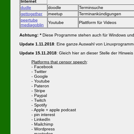
Internet
dudle
doodle
Terminsuche
gettogether
meetup
Terminankündigungen
peertube
Youtube
Plattform für Videos
mediagoblin
Achtung: *
Diese Programme stehen auch für Windows und Ap
Update 1.11.2018
: Eine ganze Auswahl von Linuxprogramm
Update 15.11.2018
: Gleich hier an dieser Stelle der Hinwe
Platforms that censor speech
:
- Facebook
- Twitter
- Google
- Youtube
- Pateron
- Stripe
- Paypal
- Twitch
- Spotify
- Apple + apple podcast
- pin interest
- LinkedIn
- Mailchimp
- Wordpress
- mastodon