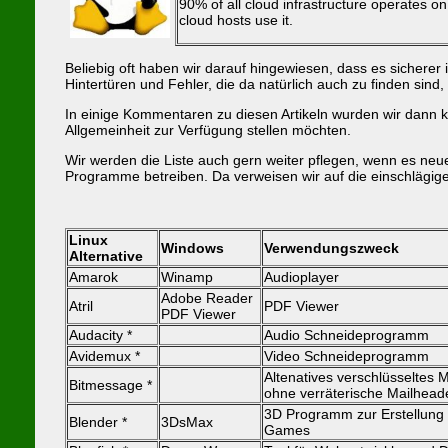
90% of all cloud infrastructure operates on 
cloud hosts use it.
Beliebig oft haben wir darauf hingewiesen, dass es sicherer 
Hintertüren und Fehler, die da natürlich auch zu finden sind
In einige Kommentaren zu diesen Artikeln wurden wir dann ko
Allgemeinheit zur Verfügung stellen möchten.
Wir werden die Liste auch gern weiter pflegen, wenn es ne
Programme betreiben. Da verweisen wir auf die einschlägige
Linux
Windows
Verwendungszweck
Alternative
Amarok
Winamp
Audioplayer
Adobe Reader
Atril
PDF Viewer
PDF Viewer
Audacity *
Audio Schneideprogramm
Avidemux *
Video Schneideprogramm
Altenatives verschlüsseltes
Bitmessage *
ohne verräterische Mailhead
3D Programm zur Erstellung 
Blender *
3DsMax
Games