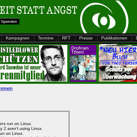
Kampagnen
Termine
RFT
Presse
Publikationen
ammen
ers run on Linux.
y 2 aren’t using Linux.
run on Linux.