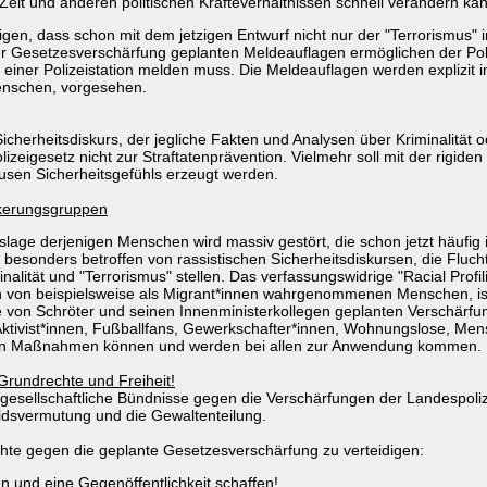
r Zeit und anderen politischen Kräfteverhältnissen schnell verändern ka
en, dass schon mit dem jetzigen Entwurf nicht nur der "Terrorismus" 
r Gesetzesverschärfung geplanten Meldeauflagen ermöglichen der Poliz
 einer Polizeistation melden muss. Die Meldeauflagen werden explizi
Menschen, vorgesehen.
icherheitsdiskurs, der jegliche Fakten und Analysen über Kriminalität o
izeigesetz nicht zur Straftatenprävention. Vielmehr soll mit der rigiden
usen Sicherheitsgefühls erzeugt werden.
lkerungsgruppen
tslage derjenigen Menschen wird massiv gestört, die schon jetzt häufig
 besonders betroffen von rassistischen Sicherheitsdiskursen, die Fluch
ität und "Terrorismus" stellen. Das verfassungswidrige "Racial Profili
en von beispielsweise als Migrant*innen wahrgenommenen Menschen, is
 von Schröter und seinen Innenministerkollegen geplanten Verschärfu
e Aktivist*innen, Fußballfans, Gewerkschafter*innen, Wohnungslose, Me
ichen Maßnahmen können und werden bei allen zur Anwendung kommen.
 Grundrechte und Freiheit!
lgesellschaftliche Bündnisse gegen die Verschärfungen der Landespol
uldsvermutung und die Gewaltenteilung.
chte gegen die geplante Gesetzesverschärfung zu verteidigen:
und eine Gegenöffentlichkeit schaffen!