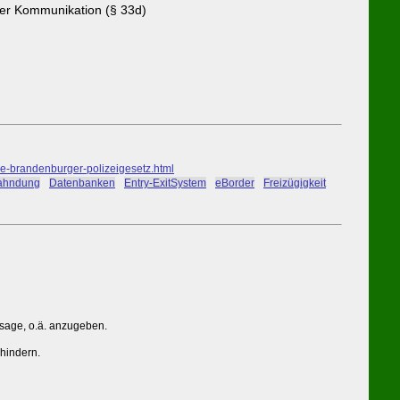
ter Kommunikation (§ 33d)
-brandenburger-polizeigesetz.html
fahndung
#
Datenbanken
#
Entry-ExitSystem
#
eBorder
#
Freizügigkeit
ssage, o.ä. anzugeben.
rhindern.