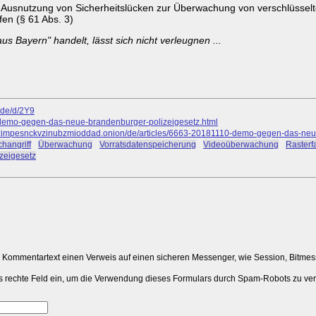
er Ausnutzung von Sicherheitslücken zur Überwachung von verschlüssel
en (§ 61 Abs. 3)
s Bayern" handelt, lässt sich nicht verleugnen ...
.de/d/2Y9
0-demo-gegen-das-neue-brandenburger-polizeigesetz.html
mpesnckvzinubzmioddad.onion/de/articles/6663-20181110-demo-gegen-das-neue
hangriff
#
Überwachung
#
Vorratsdatenspeicherung
#
Videoüberwachung
#
Raster
izeigesetz
m Kommentartext einen Verweis auf einen sicheren Messenger, wie Session, Bitme
 das rechte Feld ein, um die Verwendung dieses Formulars durch Spam-Robots zu ve