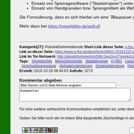
Einsatz von Spionagesoftware ("Staatstrojaner") unt
Einsatz von Handgranaten bzw. Sprengmitteln als Waff
Die Formulierung, dass es sich hierbei um eine "Blaupause au
Mehr dazu bei
https://nopolgbbg.de/aufruf/
Kategorie[27]:
Polizei&Geheimdienste
Short-Link dieser Seite:
a-fsa
Link zu dieser Seite:
https://www.a-fsa.de/de/articles/6663-2018111
Link im Tor-Netzwerk:
http://a6pdp5vmmw4zm5tifrc3qo2pyz7mvnk4zzi
Tags:
#
Grundrechte
#
Menschenrechte
#
Staatstrojaner
#
Q-TKÜ
#
Lausc
#
Unschuldsvermutung
#
Verhaltensänderung
#
Schleierfahndung
#
Pol
Erstellt:
2018-10-26 08:40:03
Aufrufe:
3273
Kommentar abgeben
Für eine weitere vertrauliche Kommunikation empfehlen wir, unter de
Geben Sie bitte noch die im linken Bild dargestellte Zeichenfolge in