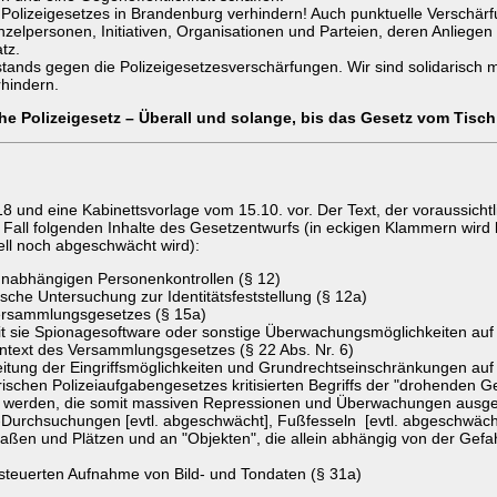
lizeigesetzes in Brandenburg verhindern! Auch punktuelle Verschärfu
lpersonen, Initiativen, Organisationen und Parteien, deren Anliegen e
tz.
nds gegen die Polizeigesetzesverschärfungen. Wir sind solidarisch mit 
rhindern.
 Polizeigesetz – Überall und solange, bis das Gesetz vom Tisch 
18 und eine Kabinettsvorlage vom 15.10. vor. Der Text, der voraussicht
en Fall folgenden Inhalte des Gesetzentwurfs (in eckigen Klammern wi
ell noch abgeschwächt wird):
unabhängigen Personenkontrollen (§ 12)
sche Untersuchung zur Identitätsfeststellung (§ 12a)
Versammlungsgesetzes (§ 15a)
it sie Spionagesoftware oder sonstige Überwachungsmöglichkeiten auf
ntext des Versammlungsgesetzes (§ 22 Abs. Nr. 6)
tung der Eingriffsmöglichkeiten und Grundrechtseinschränkungen auf 
ischen Polizeiaufgabengesetzes kritisierten Begriffs der "drohenden G
uft werden, die somit massiven Repressionen und Überwachungen ausg
Durchsuchungen [evtl. abgeschwächt], Fußfesseln [evtl. abgeschwächt] 
aßen und Plätzen und an "Objekten", die allein abhängig von der Gefa
gesteuerten Aufnahme von Bild- und Tondaten (§ 31a)