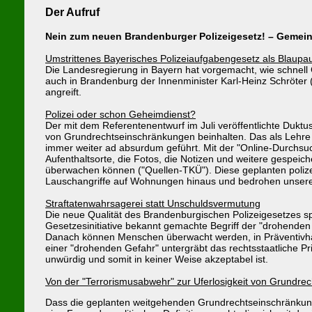
Der Aufruf
Nein zum neuen Brandenburger Polizeigesetz! – Gemein
Umstrittenes Bayerisches Polizeiaufgabengesetz als Blaupa
Die Landesregierung in Bayern hat vorgemacht, wie schnell
auch in Brandenburg der Innenminister Karl-Heinz Schröter 
angreift.
Polizei oder schon Geheimdienst?
Der mit dem Referentenentwurf im Juli veröffentlichte Duktu
von Grundrechtseinschränkungen beinhalten. Das als Lehre 
immer weiter ad absurdum geführt. Mit der "Online-Durchsu
Aufenthaltsorte, die Fotos, die Notizen und weitere gespeic
überwachen können ("Quellen-TKÜ"). Diese geplanten polizeil
Lauschangriffe auf Wohnungen hinaus und bedrohen unsere P
Straftatenwahrsagerei statt Unschuldsvermutung
Die neue Qualität des Brandenburgischen Polizeigesetzes s
Gesetzesinitiative bekannt gemachte Begriff der "drohenden 
Danach können Menschen überwacht werden, in Präventivha
einer "drohenden Gefahr" untergräbt das rechtsstaatliche Pr
unwürdig und somit in keiner Weise akzeptabel ist.
Von der "Terrorismusabwehr" zur Uferlosigkeit von Grundre
Dass die geplanten weitgehenden Grundrechtseinschränkungen