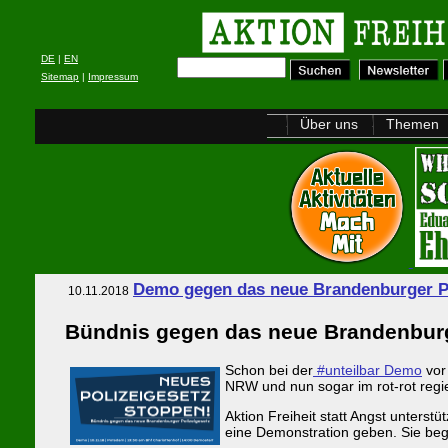
DE
|
EN
Sitemap
|
Impressum
Über uns
Themen
Demo gegen das neue Brandenburger Po
10.11.2018
Bündnis gegen das neue Brandenburge
Schon bei der
#unteilbar Demo
vor
NRW und nun sogar im rot-rot regi
Aktion Freiheit statt Angst unters
eine Demonstration geben. Sie beg