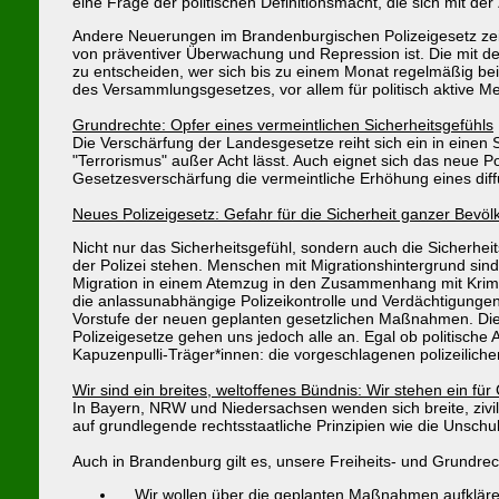
eine Frage der politischen Definitionsmacht, die sich mit de
Andere Neuerungen im Brandenburgischen Polizeigesetz zeig
von präventiver Überwachung und Repression ist. Die mit de
zu entscheiden, wer sich bis zu einem Monat regelmäßig bei
des Versammlungsgesetzes, vor allem für politisch aktive 
Grundrechte: Opfer eines vermeintlichen Sicherheitsgefühls
Die Verschärfung der Landesgesetze reiht sich ein in einen S
"Terrorismus" außer Acht lässt. Auch eignet sich das neue Pol
Gesetzesverschärfung die vermeintliche Erhöhung eines diff
Neues Polizeigesetz: Gefahr für die Sicherheit ganzer Bevö
Nicht nur das Sicherheitsgefühl, sondern auch die Sicherhei
der Polizei stehen. Menschen mit Migrationshintergrund sind
Migration in einem Atemzug in den Zusammenhang mit Kriminal
die anlassunabhängige Polizeikontrolle und Verdächtigung
Vorstufe der neuen geplanten gesetzlichen Maßnahmen. Die
Polizeigesetze gehen uns jedoch alle an. Egal ob politisch
Kapuzenpulli-Träger*innen: die vorgeschlagenen polizeil
Wir sind ein breites, weltoffenes Bündnis: Wir stehen ein für
In Bayern, NRW und Niedersachsen wenden sich breite, zivi
auf grundlegende rechtsstaatliche Prinzipien wie die Unsch
Auch in Brandenburg gilt es, unsere Freiheits- und Grundre
Wir wollen über die geplanten Maßnahmen aufklären 