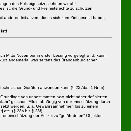
ngen des Polizeigesetzes lehnen wir ab!
s ist, die Grund- und Freiheitsrechte zu schützen.
anderen Initiativen, die es sich zum Ziel gesetzt haben,
ist!
lich Mitte November in erster Lesung vorgelegt wird, kann
rd kurz angemerkt, was seitens des Brandenburgischen
 technischen Geräten anwenden kann (§ 23 Abs. 1 Nr. 5)
Grundlage von unbestimmten bzw. nicht näher definierten
efahr" gleichen. Allein abhängig von der Einschätzung durch
esetzt werden, u. a. Gewahrsamnahmen bis zu einem
etc. (§ 28a bis § 28f).
hreneinschätzung der Polizei zu "gefährdeten" Objekten