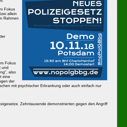
nn.
im Fokus
ei allein
t im Rahmen
der
 im Fokus
t und
ng", also
t eine
ngen der
nschen mit psychischer Erkrankung oder auch einfach nur
izeigesetze. Zehntausende demonstrierten gegen den Angriff