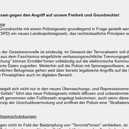
sam gegen den Angriff auf unsere Freiheit und Grundrechte!
use
 Grundrechte mit einem Polizeigesetz grundlegend in Frage gestellt 
(SPD) ein neues Landespolizeigesetz, das rechtsstaatliche Prinzipien
s der Gesetzesnovelle ist eindeutig: im Gewand der Terrorabwehr soll 
aus dem Faschismus eingeführte verfassungsrechtliche Trennungsgebot
chung" können Ermittler*innen vollständig auf die elektronische Kom
herte Daten zugreifen. Weiterhin soll die Polizei mit Spionagesoftware,
ichen Befugnisse gehen weit über bereits legalisierte Angriffe auf di
rivatsphäre auch im digitalen Bereich.
piegelt sich nicht nur in den neuen Überwachungs- und Repressionsmet
Gefahr" führt das neue Polizeigesetz mittels diffusen und unbestimmte
ft genommen oder Fußfesseln angelegt bekommen, auch wenn diese Me
inzip der Unschuldsvermutung und eröffnet der Polizei eine "Straftaten
chtseinschränkungen
 nicht im Feld der Bekämpfung von "Terrorist*innen" verbleiben, ist 