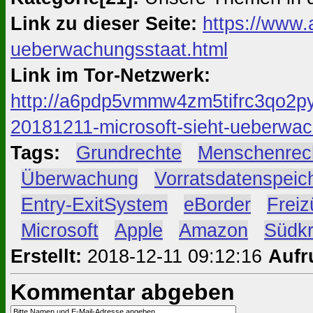
Link zu dieser Seite:
https://www.
ueberwachungsstaat.html
Link im Tor-Netzwerk:
http://a6pdp5vmmw4zm5tifrc3qo2py
20181211-microsoft-sieht-ueberwac
Tags:
#
Grundrechte
#
Menschenrec
#
Überwachung
#
Vorratsdatenspeic
#
Entry-ExitSystem
#
eBorder
#
Freiz
#
Microsoft
#
Apple
#
Amazon
#
Südk
Erstellt:
2018-12-11 09:12:16
Aufr
Kommentar abgeben