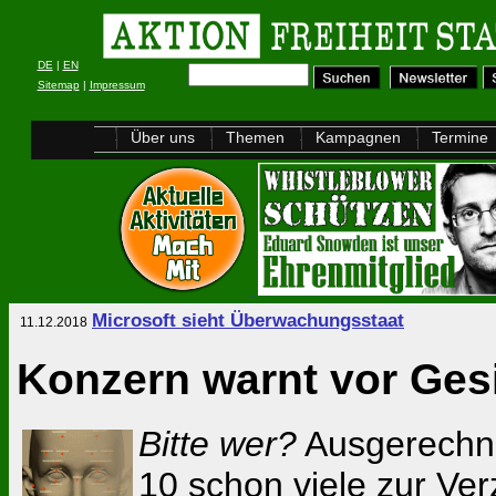
DE
|
EN
Sitemap
|
Impressum
Über uns
Themen
Kampagnen
Termine
Microsoft sieht Überwachungsstaat
11.12.2018
Konzern warnt vor Ge
Bitte wer?
Ausgerechne
10 schon viele zur Ver