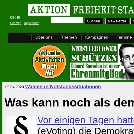
DE
|
EN
Sitemap
|
Impressum
Über uns
Themen
Kampagnen
Termine
Wahlen in Notstandssituationen
09.04.2020
Was kann noch als dem
Vor einigen Tagen hat
(eVoting) die Demokrat