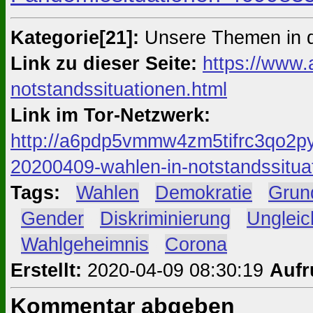
Kategorie[21]:
Unsere Themen in 
Link zu dieser Seite:
https://www.
notstandssituationen.html
Link im Tor-Netzwerk:
http://a6pdp5vmmw4zm5tifrc3qo2py
20200409-wahlen-in-notstandssitua
Tags:
#
Wahlen
#
Demokratie
#
Grun
#
Gender
#
Diskriminierung
#
Unglei
#
Wahlgeheimnis
#
Corona
Erstellt:
2020-04-09 08:30:19
Aufr
Kommentar abgeben