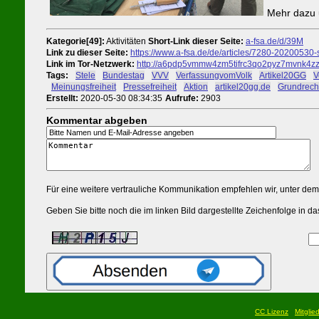
Mehr dazu 
Kategorie[49]:
Aktivitäten
Short-Link dieser Seite:
a-fsa.de/d/39M
Link zu dieser Seite:
https://www.a-fsa.de/de/articles/7280-20200530-
Link im Tor-Netzwerk:
http://a6pdp5vmmw4zm5tifrc3qo2pyz7mvnk4zzim
Tags:
#
Stele
#
Bundestag
#
VVV
#
VerfassungvomVolk
#
Artikel20GG
#
V
#
Meinungsfreiheit
#
Pressefreiheit
#
Aktion
#
artikel20gg.de
#
Grundrech
Erstellt:
2020-05-30 08:34:35
Aufrufe:
2903
Kommentar abgeben
Für eine weitere vertrauliche Kommunikation empfehlen wir, unter de
Geben Sie bitte noch die im linken Bild dargestellte Zeichenfolge in
CC Lizenz
Mitglie