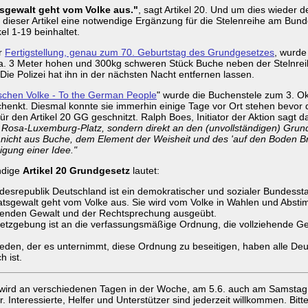
tsgewalt geht vom Volke aus."
, sagt Artikel 20. Und um dies wieder d
 dieser Artikel eine notwendige Ergänzung für die Stelenreihe am Bund
kel 1-19 beinhaltet.
r
Fertigstellung, genau zum 70. Geburtstag des Grundgesetzes
, wurde 
ca. 3 Meter hohen und 300kg schweren Stück Buche neben der Stelnre
. Die Polizei hat ihn in der nächsten Nacht entfernen lassen.
chen Volke - To the German People
" wurde die Buchenstele zum 3. O
henkt. Diesmal konnte sie immerhin einige Tage vor Ort stehen bevor 
r den Artikel 20 GG geschnitzt. Ralph Boes, Initiator der Aktion sagt daz
m Rosa-Luxemburg-Platz, sondern direkt an den (unvollständigen) Grun
nicht aus Buche, dem Element der Weisheit und des 'auf den Boden Br
gung einer Idee."
ndige
Artikel 20 Grundgesetz
lautet:
desrepublik Deutschland ist ein demokratischer und sozialer Bundessta
taatsgewalt geht vom Volke aus. Sie wird vom Volke in Wahlen und A
ehenden Gewalt und der Rechtsprechung ausgeübt.
setzgebung ist an die verfassungsmäßige Ordnung, die vollziehende G
jeden, der es unternimmt, diese Ordnung zu beseitigen, haben alle D
h ist.
 wird an verschiedenen Tagen in der Woche, am 5.6. auch am Samstag v
. Interessierte, Helfer und Unterstützer sind jederzeit willkommen. Bitt