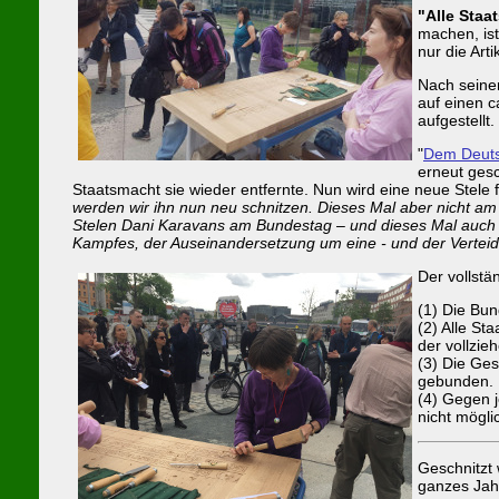
"Alle Staa
machen, ist
nur die Arti
Nach seine
auf einen 
aufgestellt
"
Dem Deuts
erneut gesc
Staatsmacht sie wieder entfernte. Nun wird eine neue Stele fü
werden wir ihn nun neu schnitzen. Dieses Mal aber nicht a
Stelen Dani Karavans am Bundestag – und dieses Mal auch 
Kampfes, der Auseinandersetzung um eine - und der Verteidi
Der vollstä
(1) Die Bun
(2) Alle S
der vollzi
(3) Die Ge
gebunden.
(4) Gegen 
nicht möglic
Geschnitzt
ganzes Jahr