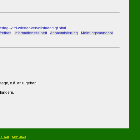
ag-wird-wieder-vervollstaendigt.html
freiheit
#
Informationsfreiheit
#
Anonymisierung
#
Meinungsmonopol
ssage, o.ä. anzugeben.
rhindern.
nd War
Kein Java