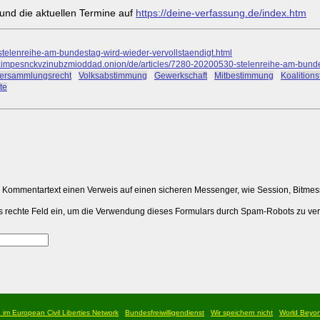
und die aktuellen Termine auf
https://deine-verfassung.de/index.htm
stelenreihe-am-bundestag-wird-wieder-vervollstaendigt.html
pesnckvzinubzmioddad.onion/de/articles/7280-20200530-stelenreihe-am-bundest
ersammlungsrecht
#
Volksabstimmung
#
Gewerkschaft
#
Mitbestimmung
#
Koalitions
te
m Kommentartext einen Verweis auf einen sicheren Messenger, wie Session, Bitme
 das rechte Feld ein, um die Verwendung dieses Formulars durch Spam-Robots zu ve
d im European Civil Liberties Network
Bundesfreiwilligendienst
Wir speichern nicht
World Beyo