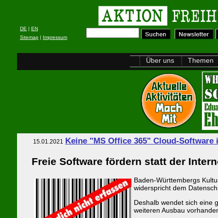
DE
|
EN
Sitemap
|
Impressum
Über uns
Themen
Keine "MS Office 365" Cloud-Software 
15.01.2021
Freie Software fördern statt der Inter
Baden-Württembergs Kultusm
widerspricht dem Datenschu
Deshalb wendet sich eine 
weiteren Ausbau vorhandene