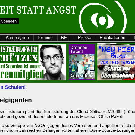
Kampagnen
Termine
RFT
Presse
Publikationen
in Schulen!
netgiganten
inisterium plant die Bereitstellung der Cloud-Software MS 365 (frühe
tz und gewöhnt die SchülerInnen an das Microsoft Office Paket.
große Gruppe von NGOs gegen dieses Vorhaben und appelliert an die 
r und in zahlreichen Belangen vorteilhafterer Open-Source-Lösungen f