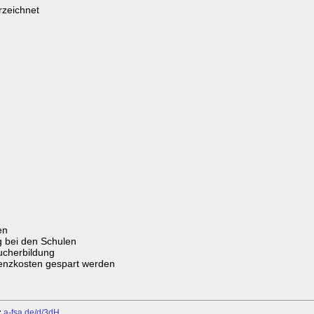
rzeichnet
en
g bei den Schulen
ucherbildung
izenzkosten gespart werden
:
a-fsa.de/d/3dH