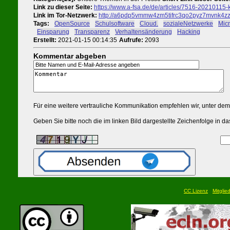
Link zu dieser Seite:
https://www.a-fsa.de/de/articles/7516-20210115-
Link im Tor-Netzwerk:
http://a6pdp5vmmw4zm5tifrc3qo2pyz7mvnk4zzim
Tags:
#
OpenSource
#
Schulsoftware
#
Cloud.
#
sozialeNetzwerke
#
Micr
#
Einsparung
#
Transparenz
#
Verhaltensänderung
#
Hacking
Erstellt:
2021-01-15 00:14:35
Aufrufe:
2093
Kommentar abgeben
Für eine weitere vertrauliche Kommunikation empfehlen wir, unter de
Geben Sie bitte noch die im linken Bild dargestellte Zeichenfolge in
CC Lizenz
Mitglie