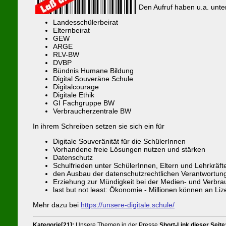
Den Aufruf haben u.a. unte
Landesschülerbeirat
Elternbeirat
GEW
ARGE
RLV-BW
DVBP
Bündnis Humane Bildung
Digital Souveräne Schule
Digitalcourage
Digitale Ethik
GI Fachgruppe BW
Verbraucherzentrale BW
In ihrem Schreiben setzen sie sich ein für
Digitale Souveränität für die SchülerInnen
Vorhandene freie Lösungen nutzen und stärken
Datenschutz
Schulfrieden unter SchülerInnen, Eltern und Lehrkräft
den Ausbau der datenschutzrechtlichen Verantwortun
Erziehung zur Mündigkeit bei der Medien- und Verbra
last but not least: Ökonomie - Millionen können an L
Mehr dazu bei
https://unsere-digitale.schule/
Kategorie[21]:
Unsere Themen in der Presse
Short-Link dieser Seite