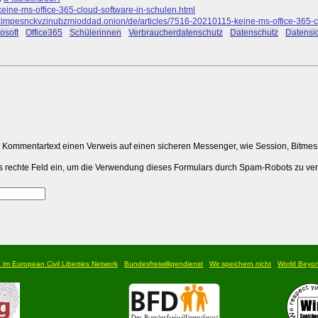
keine-ms-office-365-cloud-software-in-schulen.html
pesnckvzinubzmioddad.onion/de/articles/7516-20210115-keine-ms-office-365-cl
osoft
#
Office365
#
Schülerinnen
#
Verbraucherdatenschutz
#
Datenschutz
#
Datensic
m Kommentartext einen Verweis auf einen sicheren Messenger, wie Session, Bitme
 das rechte Feld ein, um die Verwendung dieses Formulars durch Spam-Robots zu ve
d im European Civil Liberties Network
Bundesfreiwilligendienst
Wir speichern nicht
World Beyo