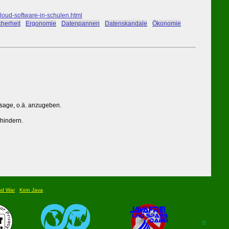
oud-software-in-schulen.html
herheit
#
Ergonomie
#
Datenpannen
#
Datenskandale
#
Ökonomie
ssage, o.ä. anzugeben.
rhindern.
nd War
Kein Java