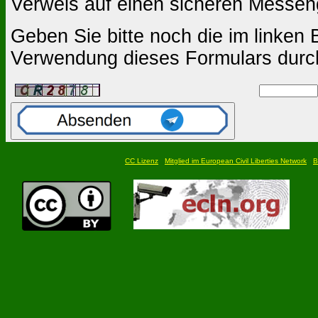
Verweis auf einen sicheren Messen
Geben Sie bitte noch die im linken B
Verwendung dieses Formulars durc
CC Lizenz
Mitglied im European Civil Liberties Network
B