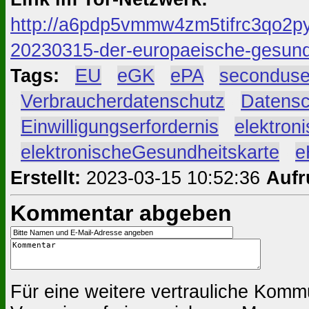
http://a6pdp5vmmw4zm5tifrc3qo2py
20230315-der-europaeische-gesund
Tags:
#
EU
#
eGK
#
ePA
#
secondus
#
Verbraucherdatenschutz
#
Datensc
#
Einwilligungserfordernis
#
elektron
#
elektronischeGesundheitskarte
#
e
Erstellt:
2023-03-15 10:52:36
Aufr
Kommentar abgeben
Für eine weitere vertrauliche Komm