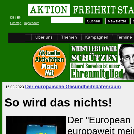
DE
|
EN
Sitemap
|
Impressum
Über uns
Themen
Kampagnen
Termine
Der europäische Gesundheitsdatenraum
15.03.2023
So wird das nichts!
Der "European H
europaweit mei