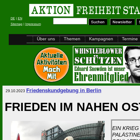
DE
|
EN
Sitemap
|
Impressum
Über uns
Themen
Kampagnen
Termine
Friedenskundgebung in Berlin
29.10.2023
FRIEDEN IM NAHEN O
EIN KRIEG
PALÄSTINE