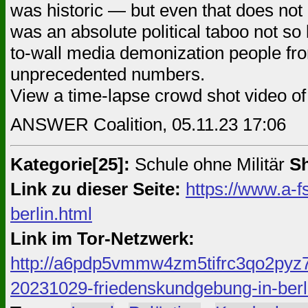
was historic — but even that does not 
was an absolute political taboo not so l
to-wall media demonization people fro
unprecedented numbers.
View a time-lapse crowd shot video of
ANSWER Coalition, 05.11.23 17:06
Kategorie[25]:
Schule ohne Militär
Sh
Link zu dieser Seite:
https://www.a-f
berlin.html
Link im Tor-Netzwerk:
http://a6pdp5vmmw4zm5tifrc3qo2pyz7
20231029-friedenskundgebung-in-berl