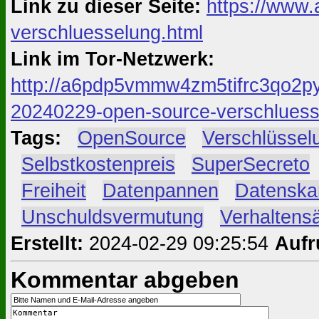
Link zu dieser Seite:
https://www.
verschluesselung.html
Link im Tor-Netzwerk:
http://a6pdp5vmmw4zm5tifrc3qo2py
20240229-open-source-verschluess
Tags:
#
OpenSource
#
Verschlüssel
#
Selbstkostenpreis
#
SuperSecreto
#
Freiheit
#
Datenpannen
#
Datenska
#
Unschuldsvermutung
#
Verhaltens
Erstellt:
2024-02-29 09:25:54
Aufr
Kommentar abgeben