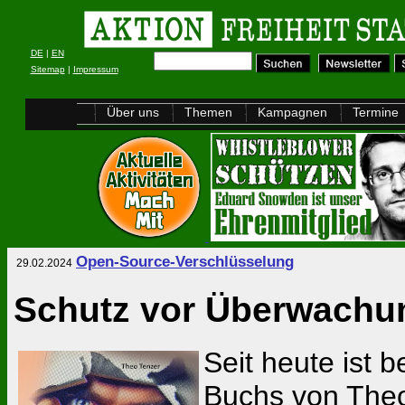
DE
|
EN
Sitemap
|
Impressum
Über uns
Themen
Kampagnen
Termine
Open-Source-Verschlüsselung
29.02.2024
Schutz vor Überwachu
Seit heute ist
Buchs von The