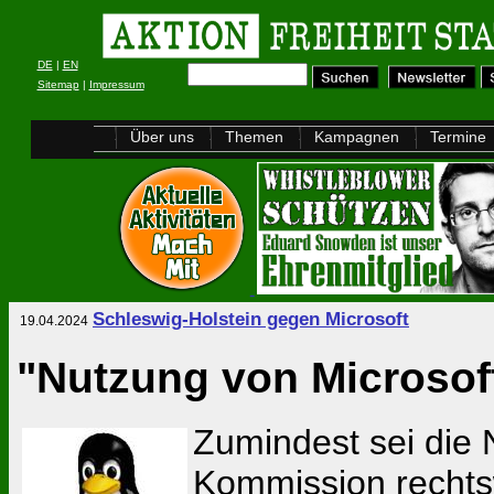
DE
|
EN
Sitemap
|
Impressum
Über uns
Themen
Kampagnen
Termine
Schleswig-Holstein gegen Microsoft
19.04.2024
"Nutzung von Microsoft
Zumindest sei die 
Kommission rechtsw