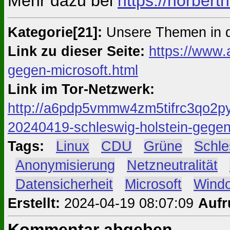
Mehr dazu bei
https://norbert
Kategorie[21]:
Unsere Themen in 
Link zu dieser Seite:
https://www.
gegen-microsoft.html
Link im Tor-Netzwerk:
http://a6pdp5vmmw4zm5tifrc3qo2py
20240419-schleswig-holstein-gegen
Tags:
#
Linux
#
CDU
#
Grüne
#
Schle
#
Anonymisierung
#
Netzneutralität
#
#
Datensicherheit
#
Microsoft
#
Wind
Erstellt:
2024-04-19 08:07:09
Aufr
Kommentar abgeben