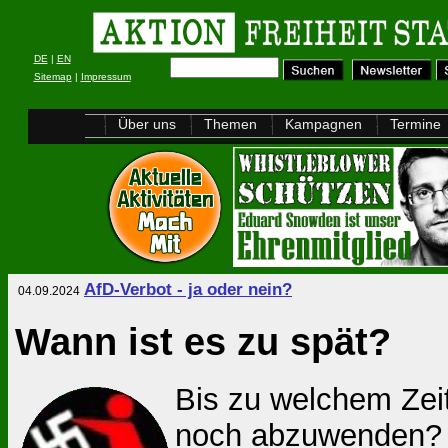
DE
|
EN
Sitemap
|
Impressum
Über uns
Themen
Kampagnen
Termine
AfD-Verbot - ja oder nein?
04.09.2024
Wann ist es zu spät?
Bis zu welchem Zei
noch abzuwenden? M