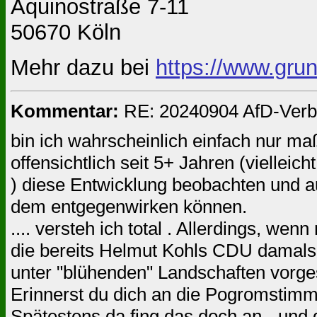
Aquinostraße 7-11
50670 Köln
Mehr dazu bei
https://www.grun
Kommentar:
RE: 20240904 AfD-Verbot
bin ich wahrscheinlich einfach nur ma
offensichtlich seit 5+ Jahren (vielleic
) diese Entwicklung beobachten und au
dem entgegenwirken können.
.... versteh ich total . Allerdings, w
die bereits Helmut Kohls CDU damals 
unter "blühenden" Landschaften vorgeste
Erinnerst du dich an die Pogromsti
Spätestens da fing das doch an - und