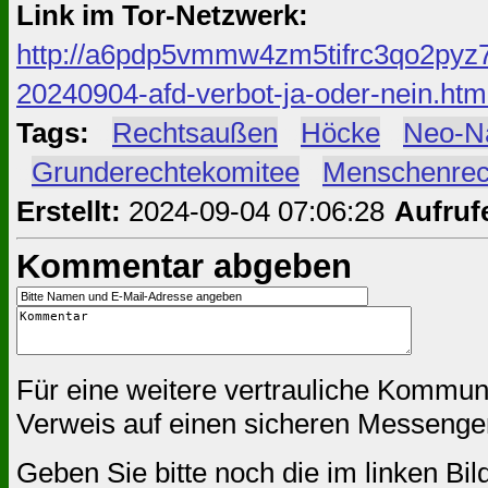
Link im Tor-Netzwerk:
http://a6pdp5vmmw4zm5tifrc3qo2pyz7
20240904-afd-verbot-ja-oder-nein.htm
Tags:
#
Rechtsaußen
#
Höcke
#
Neo-N
#
Grunderechtekomitee
#
Menschenrec
Erstellt:
2024-09-04 07:06:28
Aufruf
Kommentar abgeben
Für eine weitere vertrauliche Kommun
Verweis auf einen sicheren Messenger
Geben Sie bitte noch die im linken Bil