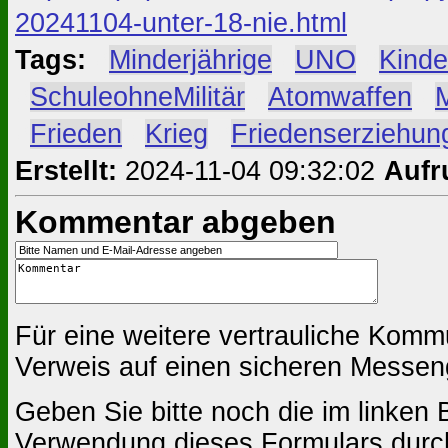
20241104-unter-18-nie.html
Tags:
#
Minderjährige
#
UNO
#
Kinde
#
SchuleohneMilitär
#
Atomwaffen
#
M
#
Frieden
#
Krieg
#
Friedenserziehun
Erstellt:
2024-11-04 09:32:02
Aufr
Kommentar abgeben
Für eine weitere vertrauliche Komm
Verweis auf einen sicheren Messen
Geben Sie bitte noch die im linken B
Verwendung dieses Formulars durc