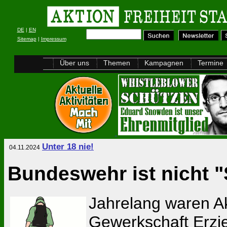
DE
|
EN
Sitemap
|
Impressum
Über uns
Themen
Kampagnen
Termine
Unter 18 nie!
04.11.2024
Bundeswehr ist nicht "
Jahrelang waren Ak
Gewerkschaft Erzi