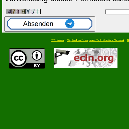
CC Lizenz
Mitglied im European Civil Liberties Network
B