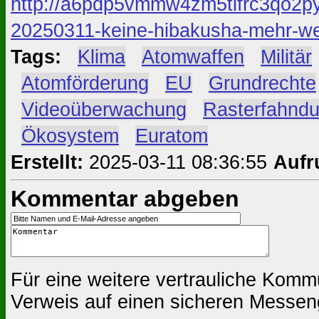
http://a6pdp5vmmw4zm5tifrc3qo2py
20250311-keine-hibakusha-mehr-wel
Tags:
#
Klima
#
Atomwaffen
#
Militär
#
Atomförderung
#
EU
#
Grundrechte
#
Videoüberwachung
#
Rasterfahnd
#
Ökosystem
#
Euratom
Erstellt:
2025-03-11 08:36:55
Aufr
Kommentar abgeben
Für eine weitere vertrauliche Komm
Verweis auf einen sicheren Messen