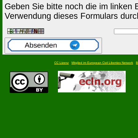
Geben Sie bitte noch die im linken B
Verwendung dieses Formulars durc
CC Lizenz
Mitglied im European Civil Liberties Network
B