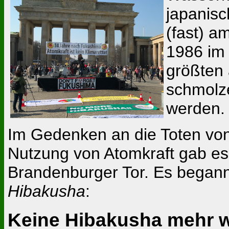
japanis
(fast) a
1986 im
größten
schmolz
werden.
Im Gedenken an die Toten vo
Nutzung von Atomkraft gab 
Brandenburger Tor. Es begann
Hibakusha
:
Keine Hibakusha mehr w