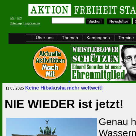
DE
|
EN
Sitemap
|
Impressum
Über uns
Themen
Kampagnen
Termine
Keine Hibakusha mehr weltweit!
11.03.2025
NIE WIEDER ist jetzt!
Genau he
Wasserm