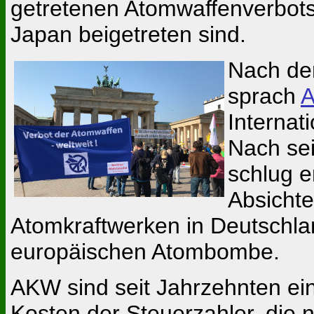
getretenen Atomwaffenverbots
Japan beigetreten sind.
Nach de
sprach
A
Internat
Nach sei
schlug 
Absicht
Atomkraftwerken in Deutschl
europäischen Atombombe.
AKW sind seit Jahrzehnten ei
Kosten der Steuerzahler, die