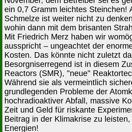
November, dem Betreiber sei es ge
ein 0,7 Gramm leichtes Steinchen! 
Schmelze ist weiter nicht zu denk
wohin dann mit dem brisanten Strah
Mit Friedrich Merz haben wir womögl
ausspricht – ungeachtet der enorm
Kosten. Das könnte nicht zuletzt d
Besorgniserregend ist in diesem 
Reactors (SMR), "neue" Reaktortec
Während sie als vermeintlich siche
grundlegenden Probleme der Atomkra
hochradioaktiver Abfall, massive Ko
Zeit und Geld für riskante Experim
Beitrag in der Klimakrise zu leist
Energien!