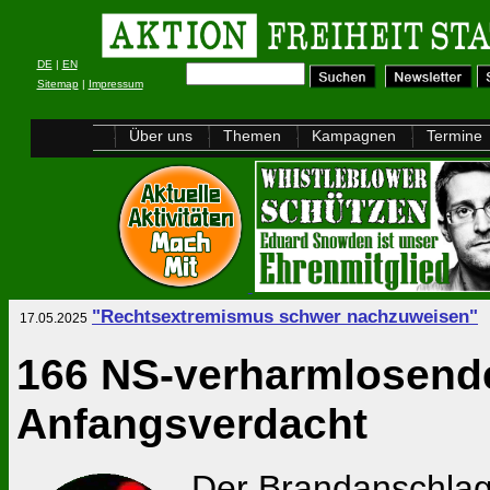
DE
|
EN
Sitemap
|
Impressum
Über uns
Themen
Kampagnen
Termine
"Rechtsextremismus schwer nachzuweisen"
17.05.2025
166 NS-verharmlosende 
Anfangsverdacht
Der Brandanschlag 