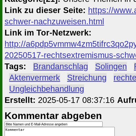
Link zu dieser Seite:
https://www.
schwer-nachzuweisen.html
Link im Tor-Netzwerk:
http://a6pdp5vmmw4zm5tifrc3qo2py
20250517-rechtsextremismus-schw
Tags:
#
Brandanschlag
#
Solingen
#
#
Aktenvermerk
#
Streichung
#
recht
#
Ungleichbehandlung
Erstellt:
2025-05-17 08:37:16
Aufr
Kommentar abgeben