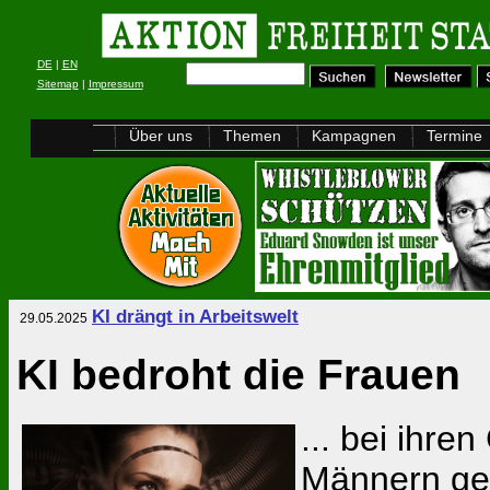
DE
|
EN
Sitemap
|
Impressum
Über uns
Themen
Kampagnen
Termine
KI drängt in Arbeitswelt
29.05.2025
KI bedroht die Frauen
... bei ihre
Männern geh