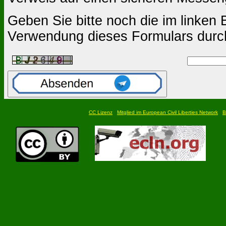
Geben Sie bitte noch die im linken B
Verwendung dieses Formulars durc
CC Lizenz
Mitglied im European Civil Liberties Network
B