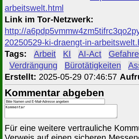
arbeitswelt.html
Link im Tor-Netzwerk:
http://a6pdp5vmmw4zm5tifrc3qo2py
20250529-ki-draengt-in-arbeitswelt.
Tags:
#
Arbeit
#
KI
#
AI-Act
#
Gefahr
#
Verdrängung
#
Bürotätigkeiten
#
As
Erstellt:
2025-05-29 07:46:57
Aufr
Kommentar abgeben
Für eine weitere vertrauliche Komm
Verweis auf einen sicheren Messen