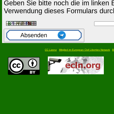
Geben Sie bitte noch die im linken B
Verwendung dieses Formulars durc
CC Lizenz
Mitglied im European Civil Liberties Network
B