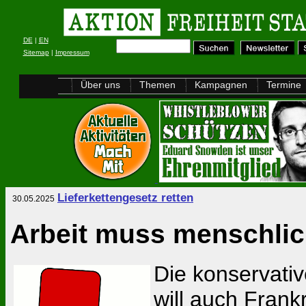
DE
|
EN
Sitemap
|
Impressum
Über uns
Themen
Kampagnen
Termine
Lieferkettengesetz retten
30.05.2025
Arbeit muss menschlic
Die konservativ
will auch Frank