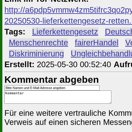
http://a6pdp5vmmw4zm5tifrc3qo2py
20250530-lieferkettengesetz-retten.
Tags:
#
Lieferkettengesetz
#
Deutsc
#
Menschenrechte
#
fairerHandel
#
V
#
Diskriminierung
#
Ungleichbehandl
Erstellt:
2025-05-30 00:52:40
Aufr
Kommentar abgeben
Für eine weitere vertrauliche Komm
Verweis auf einen sicheren Messen