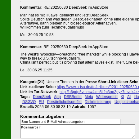
Kommentar:
RE: 20250630 DeepSeek im AppStore
Man hat es mit Huawei gemacht und jetzt DeepSeek.
Sollte Deutschland was gegen DeepSeek haben, ohne eine eigene o
Alternative, dann bleiben nur 'closed-source' Alternativen.
Willkommen zum Technofeudalismus!
Me., 30.06.25 10:53
Kommentar:
RE: 20250630 DeepSeek im AppStore
The West’s hypocrisy—preaching "free markets" while blocking Huawei, 
way to break U.S. techno-feudalism.
China isn’t perfect, but it’s proving that alternatives exist. The future 
Le., 30.06.25 11:25
Kategorie[21]:
Unsere Themen in der Presse
Short-Link dieser Seite
Link zu dieser Seite:
https://www.a-fsa.de/de/articles/9201-20250630
Link im Tor-Netzwerk:
http://a6pdp5vmmw4zm5tifrc3qo2pyz7mvnk4zzi
Tags:
#
DeepSeek
#
App
#
DSBBerlin
#
Meta
#
Widerspruch
#
KI
#
AI
#
Ll
#
DSGVO
#
EU
#
Persönlicheitsprofile
#
Diskriminierung
#
Ungleichbeha
Erstellt:
2025-06-30 08:23:19
Aufrufe:
1057
Kommentar abgeben