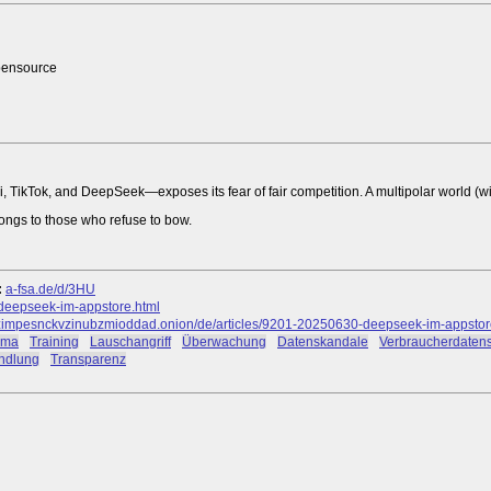
pensource
TikTok, and DeepSeek—exposes its fear of fair competition. A multipolar world (wi
belongs to those who refuse to bow.
:
a-fsa.de/d/3HU
-deepseek-im-appstore.html
mpesnckvzinubzmioddad.onion/de/articles/9201-20250630-deepseek-im-appstor
ama
#
Training
#
Lauschangriff
#
Überwachung
#
Datenskandale
#
Verbraucherdaten
ndlung
#
Transparenz