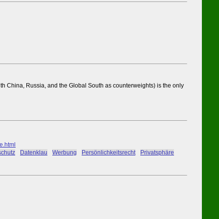
th China, Russia, and the Global South as counterweights) is the only
e.html
schutz
#
Datenklau
#
Werbung
#
Persönlichkeitsrecht
#
Privatsphäre