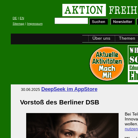
DE
|
EN
Sitemap
|
Impressum
Über uns
Themen
DeepSeek im AppStore
30.06.2025
Vorstoß des Berliner DSB
Bei Te
Innova
wollen
nutzen 