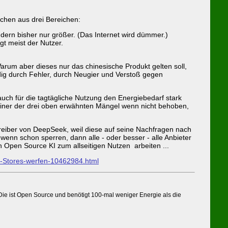
ichen aus drei Bereichen:
ndern bisher nur größer. (Das Internet wird dümmer.)
gt meist der Nutzer.
arum aber dieses nur das chinesische Produkt gelten soll,
dig durch Fehler, durch Neugier und Verstoß gegen
uch für die tagtägliche Nutzung den Energiebedarf stark
einer der drei oben erwähnten Mängel wenn nicht behoben,
treiber von DeepSeek, weil diese auf seine Nachfragen nach
wenn schon sperren, dann alle - oder besser - alle Anbieter
en Open Source KI zum allseitigen Nutzen arbeiten ...
p-Stores-werfen-10462984.html
ie ist Open Source und benötigt 100-mal weniger Energie als die