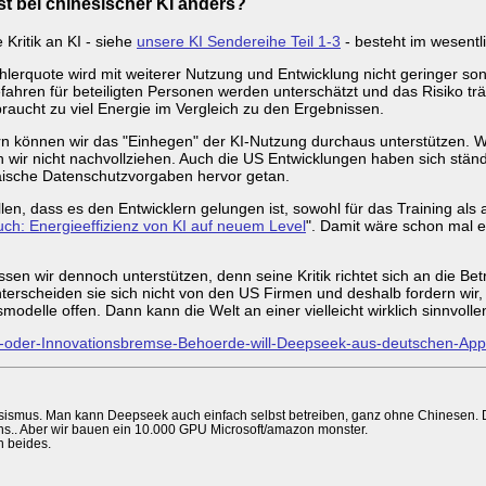
st bei chinesischer KI anders?
 Kritik an KI - siehe
unsere KI Sendereihe Teil 1-3
- besteht im wesentl
hlerquote wird mit weiterer Nutzung und Entwicklung nicht geringer so
fahren für beteiligten Personen werden unterschätzt und das Risiko trä
braucht zu viel Energie im Vergleich zu den Ergebnissen.
rn können wir das "Einhegen" der KI-Nutzung durchaus unterstützen. W
 wir nicht nachvollziehen. Auch die US Entwicklungen haben sich stän
ische Datenschutzvorgaben hervor getan.
 dass es den Entwicklern gelungen ist, sowohl für das Training als a
h: Energieeffizienz von KI auf neuem Level
". Damit wäre schon mal 
n wir dennoch unterstützen, denn seine Kritik richtet sich an die Be
erscheiden sie sich nicht von den US Firmen und deshalb fordern wir, 
modelle offen. Dann kann die Welt an einer vielleicht wirklich sinnvoll
utz-oder-Innovationsbremse-Behoerde-will-Deepseek-aus-deutschen-Ap
assismus. Man kann Deepseek auch einfach selbst betreiben, ganz ohne Chinesen. D
ns.. Aber wir bauen ein 10.000 GPU Microsoft/amazon monster.
h beides.