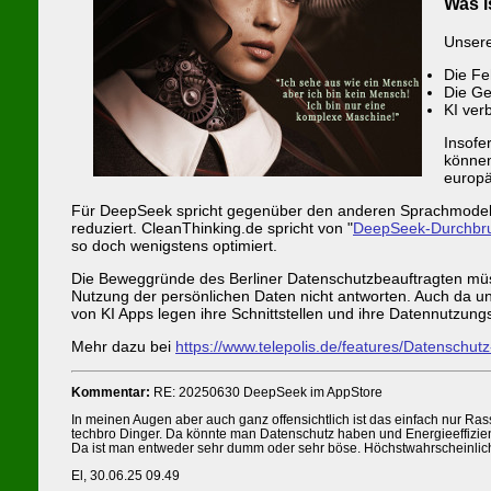
Was i
Unsere
Die Fe
Die Ge
KI ver
Insofe
können
europä
Für DeepSeek spricht gegenüber den anderen Sprachmodellen,
reduziert. CleanThinking.de spricht von "
DeepSeek-Durchbruc
so doch wenigstens optimiert.
Die Beweggründe des Berliner Datenschutzbeauftragten müsse
Nutzung der persönlichen Daten nicht antworten. Auch da unt
von KI Apps legen ihre Schnittstellen und ihre Datennutzungs
Mehr dazu bei
https://www.telepolis.de/features/Datensch
Kommentar:
RE: 20250630 DeepSeek im AppStore
In meinen Augen aber auch ganz offensichtlich ist das einfach nur R
techbro Dinger. Da könnte man Datenschutz haben und Energieeffizie
Da ist man entweder sehr dumm oder sehr böse. Höchstwahrscheinlic
El, 30.06.25 09.49