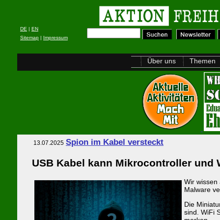
DE
|
EN
Sitemap
|
Impressum
Über uns
Themen
Spion im Kabel versteckt
13.07.2025
USB Kabel kann Mikrocontroller und W
Wir wissen 
Malware ver
Die Miniatu
sind. WiFi 
merken.