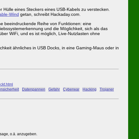
der Hülle eines Steckers eines USB-Kabels zu verstecken.
able-Wind
getan, schreibt Hackaday.com.
ine beeindruckende Reihe von Funktionen: eine
iebssystemerkennung und die Möglichkeit, sich als das
ber WiFi, und es ist möglich, Live-Nutzlasten ohne
lichkeit ähnliches in USB Docks, in eine Gaming-Maus oder in
ckt.html
nsicherheit
#
Datenpannen
#
Gefahr
#
Cyberwar
#
Hacking
#
Trojaner
ssage, o.ä. anzugeben.