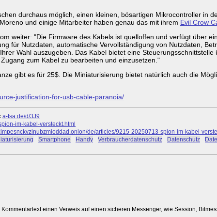
ischen durchaus möglich, einen kleinen, bösartigen Mikrocontroller in 
 Moreno und einige Mitarbeiter haben genau das mit ihrem
Evil Crow C
m weiter: "Die Firmware des Kabels ist quelloffen und verfügt über e
ng für Nutzdaten, automatische Vervollständigung von Nutzdaten, Betr
hrer Wahl auszugeben. Das Kabel bietet eine Steuerungsschnittstelle ü
 Zugang zum Kabel zu bearbeiten und einzusetzen."
ze gibt es für 25$. Die Miniaturisierung bietet natürlich auch die Mög
ce-justification-for-usb-cable-paranoia/
:
a-fsa.de/d/3J9
spion-im-kabel-versteckt.html
mpesnckvzinubzmioddad.onion/de/articles/9215-20250713-spion-im-kabel-verste
iaturisierung
#
Smartphone
#
Handy
#
Verbraucherdatenschutz
#
Datenschutz
#
Date
m Kommentartext einen Verweis auf einen sicheren Messenger, wie Session, Bitme