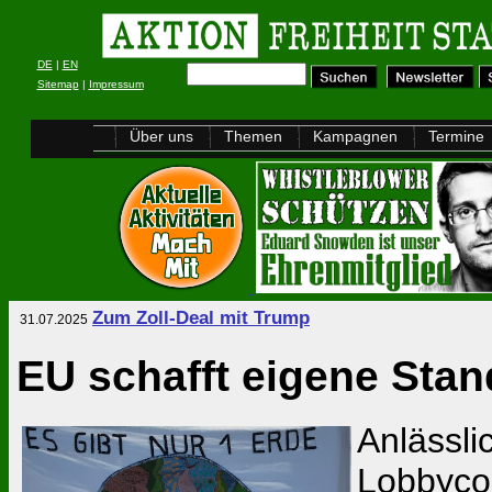
DE
|
EN
Sitemap
|
Impressum
Über uns
Themen
Kampagnen
Termine
Zum Zoll-Deal mit Trump
31.07.2025
EU schafft eigene Stan
Anlässli
Lobbycon