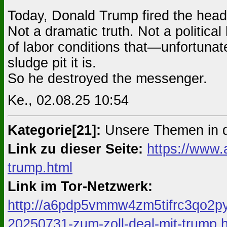
Today, Donald Trump fired the head 
Not a dramatic truth. Not a political
of labor conditions that—unfortuna
sludge pit it is.
So he destroyed the messenger.
Ke., 02.08.25 10:54
Kategorie[21]:
Unsere Themen in 
Link zu dieser Seite:
https://www.
trump.html
Link im Tor-Netzwerk:
http://a6pdp5vmmw4zm5tifrc3qo2py
20250731-zum-zoll-deal-mit-trump.