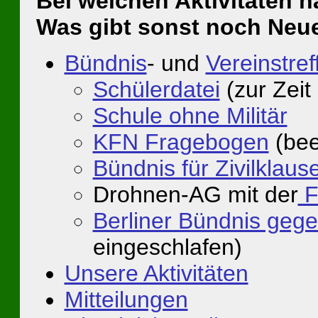
Bei welchen Aktivitäten 
Was gibt sonst noch Neu
Bündnis
- und
Vereinstref
Schülerdatei
(zur Zeit
Schule ohne Militär
KFN Fragebogen
(bee
Bündnis für Zivilklaus
Drohnen-AG mit der
F
Berliner Bündnis ge
eingeschlafen)
Unsere Aktivitäten
Mitteilungen