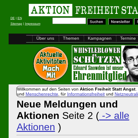
DE
|
EN
Sitemap
|
Impressum
Über uns
Themen
Kampagnen
Termine
Willkommen auf den Seiten von
Aktion Freiheit Statt Angst
.
und
Menschenrechte
, für
Informationsfreiheit
und
Netzneutrali
Neue Meldungen und
Aktionen
Seite 2 (
-> alle
Aktionen
)