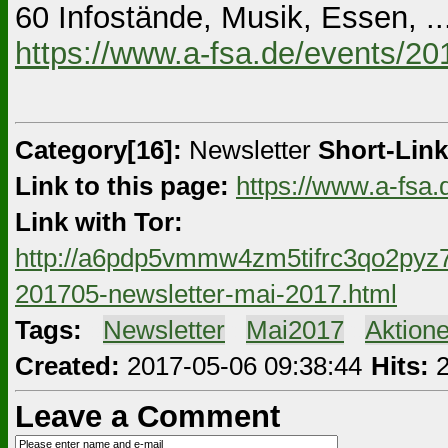
60 Infostände, Musik, Essen, ... .
https://www.a-fsa.de/events/2
Category[16]:
Newsletter
Short-Link
Link to this page:
https://www.a-fsa.
Link with Tor:
http://a6pdp5vmmw4zm5tifrc3qo2pyz7
201705-newsletter-mai-2017.html
Tags:
#
Newsletter
#
Mai2017
#
Aktion
Created:
2017-05-06 09:38:44
Hits:
2
Leave a Comment