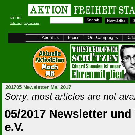
DE
|
EN
Sitemap
|
Impressum
About us
Topics
Our Campaigns
Dat
201705 Newsletter Mai 2017
Sorry, most articles are not ava
05/2017 Newsletter und 
e.V.