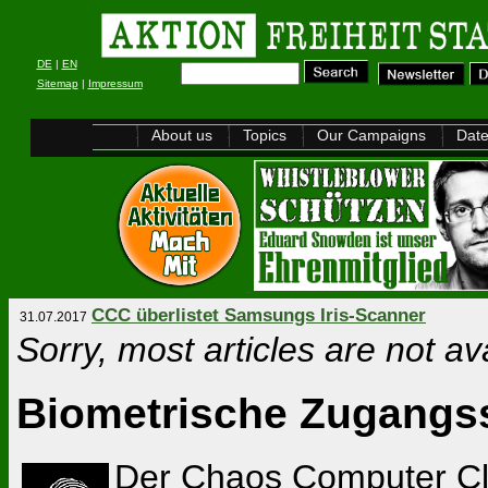
DE
|
EN
Sitemap
|
Impressum
About us
Topics
Our Campaigns
Dat
CCC überlistet Samsungs Iris-Scanner
31.07.2017
Sorry, most articles are not av
Biometrische Zugangss
Der Chaos Computer Cl