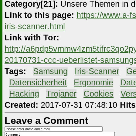
Category[21]:
Unsere Themen in d
Link to this page:
https://www.a-f
iris-scanner.html
Link with Tor:
http://a6pdp5vmmw4zm5tifrc3qo2py
20170731-ccc-ueberlistet-samsungs-
Tags:
#
Samsung
#
Iris-Scanner
#
Ge
#
Datensicherheit
#
Ergonomie
#
Dat
#
Hacking
#
Trojaner
#
Cookies
#
Ver
Created:
2017-07-31 07:48:10
Hits
Leave a Comment