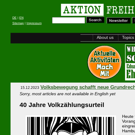
DE
|
EN
Sitemap
|
Impressum
About us
Topics
Volksbewegung schafft neue Grundrec
15.12.2023
Sorry, most articles are not available in English yet
40 Jahre Volkzählungsurteil
Heute 
Vorang
eingre
Hambur