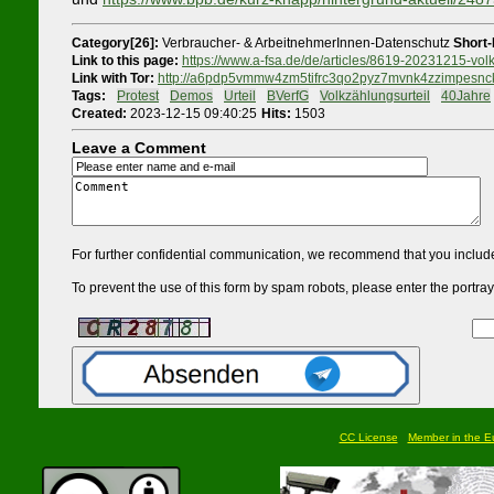
Category[26]:
Verbraucher- & ArbeitnehmerInnen-Datenschutz
Short-
Link to this page:
https://www.a-fsa.de/de/articles/8619-20231215-vo
Link with Tor:
http://a6pdp5vmmw4zm5tifrc3qo2pyz7mvnk4zzimpesnckv
Tags:
#
Protest
#
Demos
#
Urteil
#
BVerfG
#
Volkzählungsurteil
#
40Jahre
Created:
2023-12-15 09:40:25
Hits:
1503
Leave a Comment
For further confidential communication, we recommend that you include
To prevent the use of this form by spam robots, please enter the portrayed
CC License
Member in the Eu