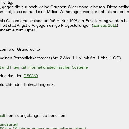
nichtig.
t, gegen die nur noch kleine Gruppen Widerstand leisteten. Diese stel
 fest, dass es rund eine Million Wohnungen weniger gab als angenom
als Gesamtdeutschland umfaßte. Nur 10% der Bevölkerung wurden bef
heit statt Angst e.V. gegen einige Fragestellungen (
Zensus 2011
).
Pandemie zum Opfer.
 zentraler Grundrechte
inen Persönlichkeitsrecht (Art. 2 Abs. 1 i. V. mit Art. 1 Abs. 1 GG)
t und Integrität informationstechnischer Systeme
eit geltenden
DSGVO
.
betrachtenden Entwicklungen zu
ult
bereits angefangen zu berichten.
ungsurteil
750/vor-30-jahren-protest-gegen-volkszaehlung/