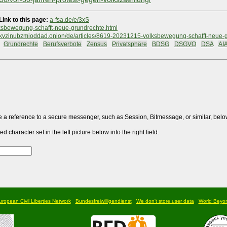
Link to this page:
a-fsa.de/e/3xS
lksbewegung-schafft-neue-grundrechte.html
zinubzmioddad.onion/de/articles/8619-20231215-volksbewegung-schafft-neue-g
#
Grundrechte
#
Berufsverbote
#
Zensus
#
Privatsphäre
#
BDSG
#
DSGVO
#
DSA
#
AIA
 a reference to a secure messenger, such as Session, Bitmessage, or similar, belo
 character set in the left picture below into the right field.
ropean Civil Liberties Network
Bundesfreiwilligendienst
We don't store user data
World Beyo