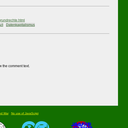
rundrechte.html
ct
#
Datenkapitalismus
w the comment text.
nd War
No use of JavaScript