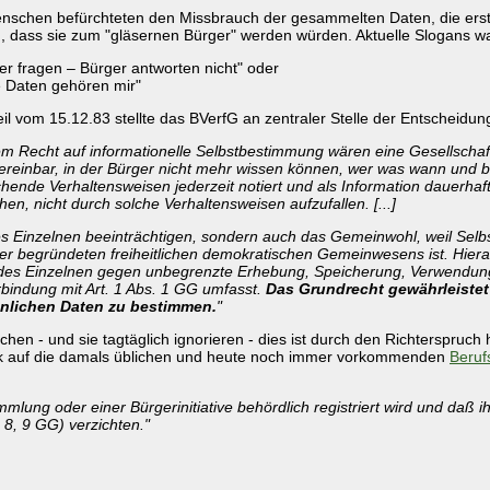
nschen befürchteten den Missbrauch der gesammelten Daten, die erst
, dass sie zum "gläsernen Bürger" werden würden. Aktuelle Slogans w
iker fragen – Bürger antworten nicht" oder
 Daten gehören mir"
eil vom 15.12.83 stellte das BVerfG an zentraler Stelle der Entscheidung 
em Recht auf informationelle Selbstbestimmung wären eine Gesellsch
vereinbar, in der Bürger nicht mehr wissen können, wer was wann und be
hende Verhaltensweisen jederzeit notiert und als Information dauerha
hen, nicht durch solche Verhaltensweisen aufzufallen. [...]
 des Einzelnen beeinträchtigen, sondern auch das Gemeinwohl, weil Se
er begründeten freiheitlichen demokratischen Gemeinwesens ist. Hieraus
es Einzelnen gegen unbegrenzte Erhebung, Speicherung, Verwendung 
rbindung mit Art. 1 Abs. 1 GG umfasst.
Das Grundrecht gewährleistet
önlichen Daten zu bestimmen.
"
n - und sie tagtäglich ignorieren - dies ist durch den Richterspruch
ick auf die damals üblichen und heute noch immer vorkommenden
Beruf
mlung oder einer Bürgerinitiative behördlich registriert wird und daß
8, 9 GG) verzichten."