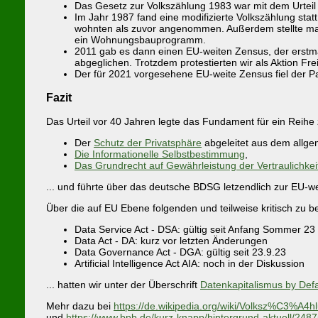
Das Gesetz zur Volkszählung 1983 war mit dem Urteil 
Im Jahr 1987 fand eine modifizierte Volkszählung stat
wohnten als zuvor angenommen. Außerdem stellte man
ein Wohnungsbauprogramm.
2011 gab es dann einen EU-weiten Zensus, der erstm
abgeglichen. Trotzdem protestierten wir als Aktion Frei
Der für 2021 vorgesehene EU-weite Zensus fiel der 
Fazit
Das Urteil vor 40 Jahren legte das Fundament für ein Reihe
Der
Schutz der Privatsphäre
abgeleitet aus dem allgeme
Die Informationelle Selbstbestimmung
,
Das Grundrecht auf Gewährleistung der Vertraulichkei
... und führte über das deutsche BDSG letzendlich zur EU-w
Über die auf EU Ebene folgenden und teilweise kritisch zu 
Data Service Act - DSA: gültig seit Anfang Sommer 23
Data Act - DA: kurz vor letzten Änderungen
Data Governance Act - DGA: gültig seit 23.9.23
Artificial Intelligence Act AIA: noch in der Diskussion
... hatten wir unter der Überschrift
Datenkapitalismus by Defa
Mehr dazu bei
https://de.wikipedia.org/wiki/Volksz%C3%A4hl
und
https://www.bpb.de/kurz-knapp/hintergrund-aktuell/248