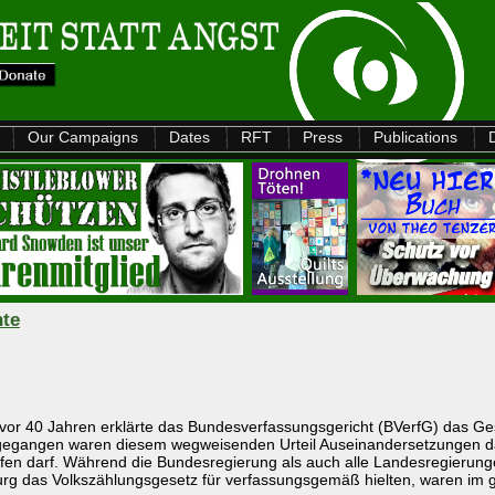
Our Campaigns
Dates
RFT
Press
Publications
hte
vor 40 Jahren erklärte das Bundesverfassungsgericht (BVerfG) das Gese
egangen waren diesem wegweisenden Urteil Auseinandersetzungen darüb
ifen darf. Während die Bundesregierung als auch alle Landesregieru
g das Volkszählungsgesetz für verfassungsgemäß hielten, waren im g