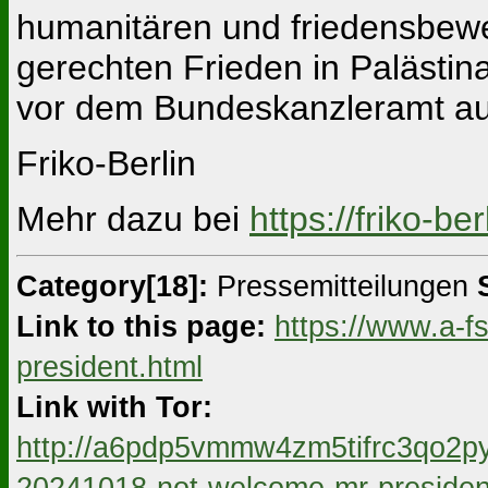
humanitären und friedensbewe
gerechten Frieden in Palästin
vor dem Bundeskanzleramt au
Friko-Berlin
Mehr dazu bei
https://friko-ber
Category[18]:
Pressemitteilungen
Link to this page:
https://www.a-f
president.html
Link with Tor:
http://a6pdp5vmmw4zm5tifrc3qo2py
20241018-not-welcome-mr-presiden