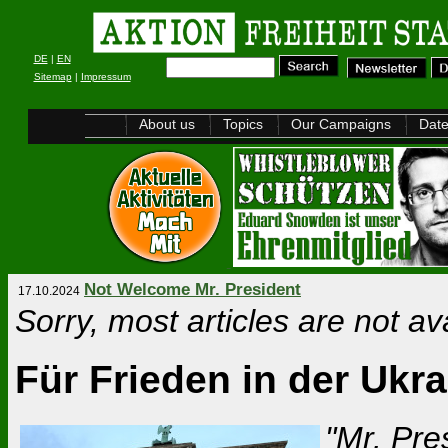
DE
|
EN
Sitemap
|
Impressum
About us
Topics
Our Campaigns
Dat
Not Welcome Mr. President
17.10.2024
Sorry, most articles are not av
Für Frieden in der Ukr
"Mr. Pre