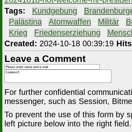
Tags:
#
Kundgebung
#
Brandenburg
#
Palästina
#
Atomwaffen
#
Militär
#
B
#
Krieg
#
Friedenserziehung
#
Mensc
Created:
2024-10-18 00:39:19
Hits
Leave a Comment
For further confidential communica
messenger, such as Session, Bitmes
To prevent the use of this form by s
left picture below into the right field.