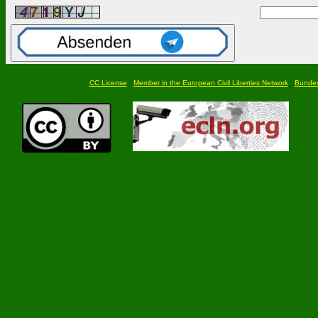
CC License
Member in the European Civil Liberties Network
Bundesf