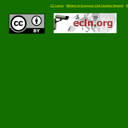
CC Lizenz
Mitglied im European Civil Liberties Network
B