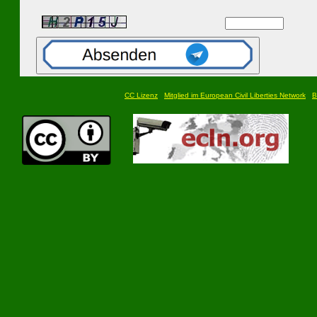
CC Lizenz
Mitglied im European Civil Liberties Network
B