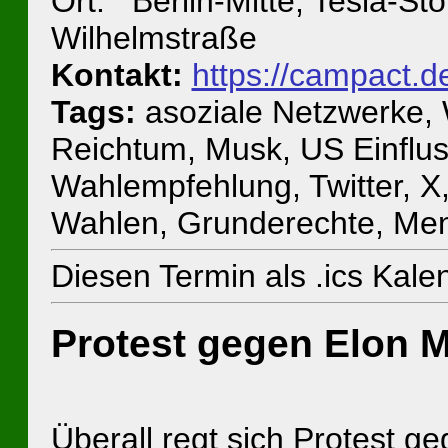
Ort: Berlin-Mitte, Tesla-St
Wilhelmstraße
Kontakt:
https://campact.d
Tags:
asoziale Netzwerke, W
Reichtum, Musk, US Einflus
Wahlempfehlung, Twitter, X
Wahlen, Grunderechte, Me
Diesen Termin als .ics Kal
Protest gegen Elon 
Überall regt sich Protest g