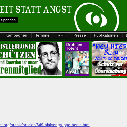
Kampagnen
Termine
RFT
Presse
Publikationen
gst.org/archiv/articles/349-aktivengruppe-berlin.htm