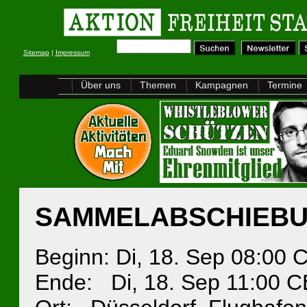
Sitemap
|
Impressum
Über uns
Themen
Kampagnen
Termine
SAMMELABSCHIEBU
Beginn: Di, 18. Sep 08:00
Ende: Di, 18. Sep 11:00 