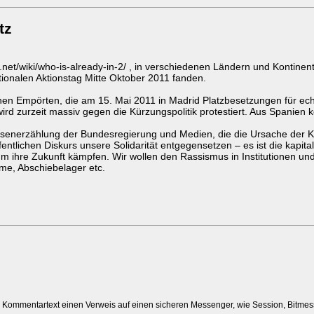
tz
e.net/wiki/who-is-already-in-2/ , in verschiedenen Ländern und Kontine
ationalen Aktionstag Mitte Oktober 2011 fanden.
n Empörten, die am 15. Mai 2011 in Madrid Platzbesetzungen für ech
wird zurzeit massiv gegen die Kürzungspolitik protestiert. Aus Spanie
.
Krisenerzählung der Bundesregierung und Medien, die die Ursache der 
entlichen Diskurs unsere Solidarität entgegensetzen – es ist die kapital
 ihre Zukunft kämpfen. Wir wollen den Rassismus in Institutionen und 
me, Abschiebelager etc.
m Kommentartext einen Verweis auf einen sicheren Messenger, wie Session, Bitme