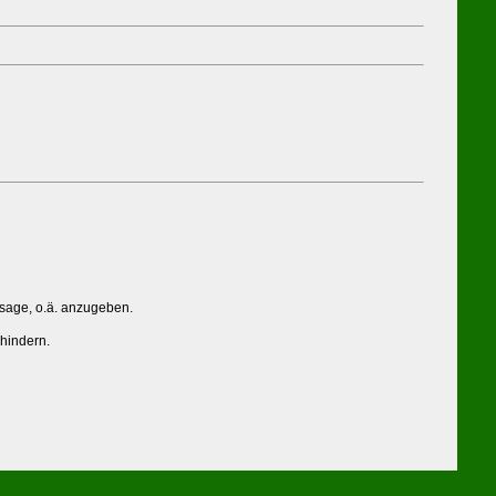
ssage, o.ä. anzugeben.
rhindern.