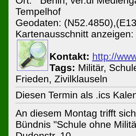
Ort: Berlin, ver.di Medienga
Tempelhof
Geodaten: (N52.4850),(E13
Kartenausschnitt anzeigen:
Kontakt:
http://www
Tags:
Militär, Schu
Frieden, Zivilklauseln
Diesen Termin als .ics Kal
An diesem Montag trifft sic
Bündnis "Schule ohne Militär
Dudenstr. 10