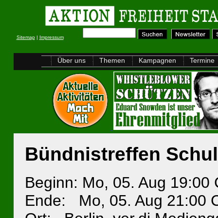
Sitemap
|
Impressum
Über uns
Themen
Kampagnen
Termine
Bündnistreffen Schul
Beginn: Mo, 05. Aug 19:00
Ende: Mo, 05. Aug 21:00