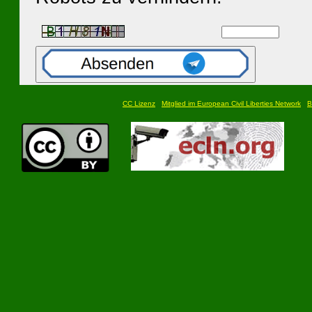
CC Lizenz
Mitglied im European Civil Liberties Network
B